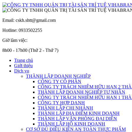
Email: cskh.shtt@gmail.com
Hotline: 0933502255
Giờ làm việc:
8h00 - 17h00 (Thứ 2 - Thứ 7)
Trang chủ
Giới thiệu
Dịch vụ
THÀNH LẬP DOANH NGHIỆP
CÔNG TY CỔ PHẦN
CÔNG TY TRÁCH NHIỆM HỮU HẠN 2 THÀ
THÀNH LẬP DOANH NGHIỆP TƯ NHÂN
CÔNG TY TRÁCH NHIỆM HỮU HẠN 1 THÀ
CÔNG TY HỢP DANH
THÀNH LẬP CHI NHÁNH
THÀNH LẬP ĐỊA ĐIỂM KINH DOANH
THÀNH LẬP VĂN PHÒNG ĐẠI DIỆN
THÀNH LẬP HỘ KINH DOANH
CƠ SỞ ĐỦ ĐIỀU KIỆN AN TOÀN THỰC PHẨM