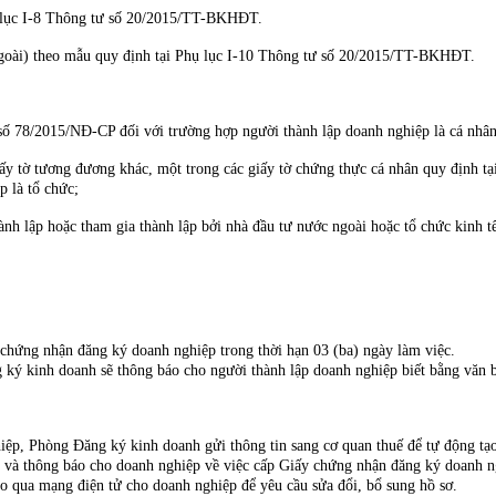
 lục I-8 Thông tư số 20/2015/TT-BKHĐT.
goài) theo mẫu quy định tại Phụ lục I-10 Thông tư số 20/2015/TT-BKHĐT.
 số 78/2015/NĐ-CP đối với trường hợp người thành lập doanh nghiệp là cá nhân
ấy tờ tương đương khác, một trong các giấy tờ chứng thực cá nhân quy định t
 là tổ chức;
nh lập hoặc tham gia thành lập bởi nhà đầu tư nước ngoài hoặc tổ chức kinh tế
ứng nhận đăng ký doanh nghiệp trong thời hạn 03 (ba) ngày làm việc.
 kinh doanh sẽ thông báo cho người thành lập doanh nghiệp biết bằng văn bả
p, Phòng Đăng ký kinh doanh gửi thông tin sang cơ quan thuế để tự động tạo
và thông báo cho doanh nghiệp về việc cấp Giấy chứng nhận đăng ký doanh n
qua mạng điện tử cho doanh nghiệp để yêu cầu sửa đổi, bổ sung hồ sơ.