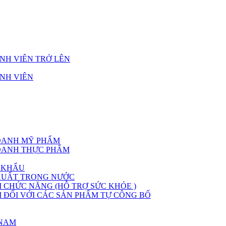
NH VIÊN TRỞ LÊN
NH VIÊN
DOANH MỸ PHẨM
DOANH THỰC PHẨM
 KHẨU
XUẤT TRONG NƯỚC
CHỨC NĂNG (HỖ TRỢ SỨC KHỎE )
ĐỐI VỚI CÁC SẢN PHẨM TỰ CÔNG BỐ
 NAM