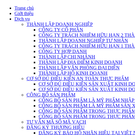
Trang chủ
Giới thiệu
Dịch vụ
THÀNH LẬP DOANH NGHIỆP
CÔNG TY CỔ PHẦN
CÔNG TY TRÁCH NHIỆM HỮU HẠN 2 THÀ
THÀNH LẬP DOANH NGHIỆP TƯ NHÂN
CÔNG TY TRÁCH NHIỆM HỮU HẠN 1 THÀ
CÔNG TY HỢP DANH
THÀNH LẬP CHI NHÁNH
THÀNH LẬP ĐỊA ĐIỂM KINH DOANH
THÀNH LẬP VĂN PHÒNG ĐẠI DIỆN
THÀNH LẬP HỘ KINH DOANH
CƠ SỞ ĐỦ ĐIỀU KIỆN AN TOÀN THỰC PHẨM
CƠ SỞ ĐỦ ĐIỀU KIỆN SẢN XUẤT KINH 
CƠ SỞ ĐỦ ĐIỀU KIỆN SẢN XUẤT KINH 
CÔNG BỐ SẢN PHẨM
CÔNG BỐ SẢN PHẨM LÀ MỸ PHẨM NHẬP
CÔNG BỐ SẢN PHẨM LÀ MỸ PHẨM SẢN 
CÔNG BỐ SẢN PHẨM TRONG THỰC PHẨM 
CÔNG BỐ SẢN PHẨM TRONG THỰC PHẨM 
TƯ VẤN MÃ SỐ MÃ VẠCH
ĐĂNG KÝ THƯƠNG HIỆU
ĐĂNG KÝ BẢO HỘ NHÃN HIỆU TẠI VIỆT