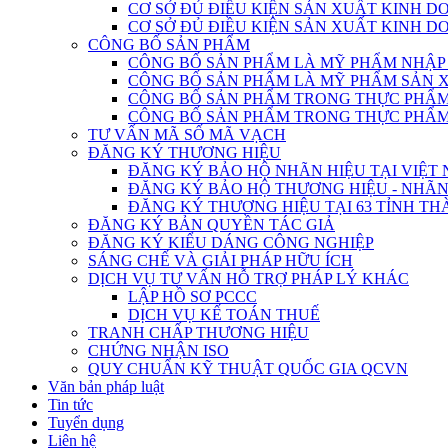
CƠ SỞ ĐỦ ĐIỀU KIỆN SẢN XUẤT KINH 
CƠ SỞ ĐỦ ĐIỀU KIỆN SẢN XUẤT KINH 
CÔNG BỐ SẢN PHẨM
CÔNG BỐ SẢN PHẨM LÀ MỸ PHẨM NHẬP
CÔNG BỐ SẢN PHẨM LÀ MỸ PHẨM SẢN 
CÔNG BỐ SẢN PHẨM TRONG THỰC PHẨM 
CÔNG BỐ SẢN PHẨM TRONG THỰC PHẨM 
TƯ VẤN MÃ SỐ MÃ VẠCH
ĐĂNG KÝ THƯƠNG HIỆU
ĐĂNG KÝ BẢO HỘ NHÃN HIỆU TẠI VIỆT
ĐĂNG KÝ BẢO HỘ THƯƠNG HIỆU - NHÃN
ĐĂNG KÝ THƯƠNG HIỆU TẠI 63 TỈNH TH
ĐĂNG KÝ BẢN QUYỀN TÁC GIẢ
ĐĂNG KÝ KIỂU DÁNG CÔNG NGHIỆP
SÁNG CHẾ VÀ GIẢI PHÁP HỮU ÍCH
DỊCH VỤ TƯ VẤN HỖ TRỢ PHÁP LÝ KHÁC
LẬP HỒ SƠ PCCC
DỊCH VỤ KẾ TOÁN THUẾ
TRANH CHẤP THƯƠNG HIỆU
CHỨNG NHẬN ISO
QUY CHUẨN KỸ THUẬT QUỐC GIA QCVN
Văn bản pháp luật
Tin tức
Tuyển dụng
Liên hệ