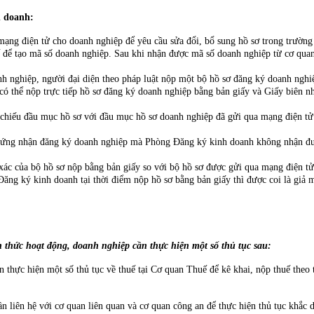
h doanh:
g điện tử cho doanh nghiệp để yêu cầu sửa đổi, bổ sung hồ sơ trong trường 
ế để tạo mã số doanh nghiệp. Sau khi nhận được mã số doanh nghiệp từ cơ qu
nghiệp, người đại diện theo pháp luật nộp một bộ hồ sơ đăng ký doanh nghi
có thể nộp trực tiếp hồ sơ đăng ký doanh nghiệp bằng bản giấy và Giấy biên 
hiếu đầu mục hồ sơ với đầu mục hồ sơ doanh nghiệp đã gửi qua mạng điện tử 
hứng nhận đăng ký doanh nghiệp mà Phòng Đăng ký kinh doanh không nhận được
xác của bộ hồ sơ nộp bằng bản giấy so với bộ hồ sơ được gửi qua mạng điện tử
g ký kinh doanh tại thời điểm nộp hồ sơ bằng bản giấy thì được coi là giả m
 thức hoạt động, doanh nghiệp cần thực hiện một số thủ tục sau:
 thực hiện một số thủ tục về thuế tại Cơ quan Thuế để kê khai, nộp thuế theo 
ần liên hệ với cơ quan liên quan và cơ quan công an để thực hiện thủ tục khắ