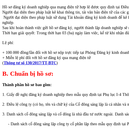
Hồ sơ đăng ký doanh nghiệp qua mạng điện tử hợp lệ được quy định tại Điề
Người đại diện theo pháp luật kê khai thông tin, tải văn bản điện tử của cá
Người đại diện theo pháp luật sử dụng Tài khoản đăng ký kinh doanh để kê kh
nghiệp.
Sau khi hoàn thành việc gửi hồ sơ đăng ký, người thành lập doanh nghiệp s
Thời hạn giải quyết: Trong thời hạn 03 (ba) ngày làm việc, kể từ khi nhận đủ
Lệ phí:
+ 100.000 đồng/lần đối với hồ sơ nộp trực tiếp tại Phòng Đăng ký kinh doanh
+ Miễn lệ phí đối với hồ sơ đăng ký qua mạng điện tử
(
Thông tư số 130/2017/TT-BTC
)
B. Chuẩn bị hồ sơ:
Thành phần hồ sơ bao gồm:
1. Giấy đề nghị đăng ký doanh nghiệp theo mẫu quy định tại Phụ lục I-4 
2. Điều lệ công ty (có họ, tên và chữ ký của Cổ đông sáng lập là cá nhân và 
3. Danh sách cổ đông sáng lập và cổ đông là nhà đầu tư nước ngoài. Danh sá
- Danh sách cổ đông sáng lập công ty cổ phần lập theo mẫu quy định tại P