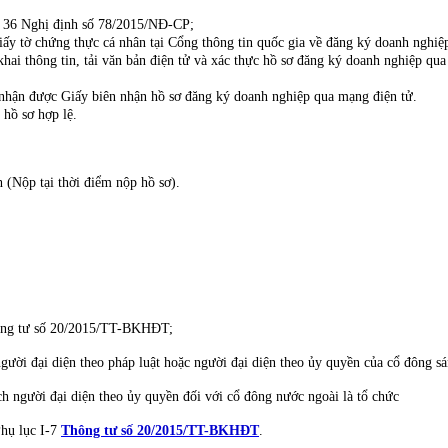
u 36 Nghị định số 78/2015/NĐ-CP;
c giấy tờ chứng thực cá nhân tại Cổng thông tin quốc gia về đăng ký doanh ngh
ai thông tin, tải văn bản điện tử và xác thực hồ sơ đăng ký doanh nghiệp qua
ẽ nhận được Giấy biên nhận hồ sơ đăng ký doanh nghiệp qua mạng điện tử.
 hồ sơ hợp lệ.
 (Nộp tại thời điểm nộp hồ sơ).
Thông tư số 20/2015/TT-BKHĐT;
người đại diện theo pháp luật hoặc người đại diện theo ủy quyền của cổ đông sán
ch người đại diện theo ủy quyền đối với cổ đông nước ngoài là tổ chức
hụ lục I-7
Thông tư số 20/2015/TT-BKHĐT
.