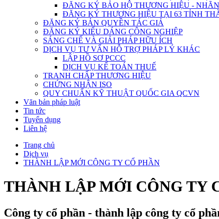
ĐĂNG KÝ BẢO HỘ THƯƠNG HIỆU - NHÃN
ĐĂNG KÝ THƯƠNG HIỆU TẠI 63 TỈNH TH
ĐĂNG KÝ BẢN QUYỀN TÁC GIẢ
ĐĂNG KÝ KIỂU DÁNG CÔNG NGHIỆP
SÁNG CHẾ VÀ GIẢI PHÁP HỮU ÍCH
DỊCH VỤ TƯ VẤN HỖ TRỢ PHÁP LÝ KHÁC
LẬP HỒ SƠ PCCC
DỊCH VỤ KẾ TOÁN THUẾ
TRANH CHẤP THƯƠNG HIỆU
CHỨNG NHẬN ISO
QUY CHUẨN KỸ THUẬT QUỐC GIA QCVN
Văn bản pháp luật
Tin tức
Tuyển dụng
Liên hệ
Trang chủ
Dịch vụ
THÀNH LẬP MỚI CÔNG TY CỔ PHẦN
THÀNH LẬP MỚI CÔNG TY 
Công ty cổ phần - thành lập công ty cổ phầ