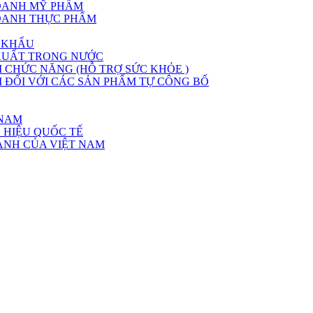
DOANH MỸ PHẨM
DOANH THỰC PHẨM
 KHẨU
XUẤT TRONG NƯỚC
CHỨC NĂNG (HỖ TRỢ SỨC KHỎE )
ĐỐI VỚI CÁC SẢN PHẨM TỰ CÔNG BỐ
 NAM
 HIỆU QUỐC TẾ
ÀNH CỦA VIỆT NAM