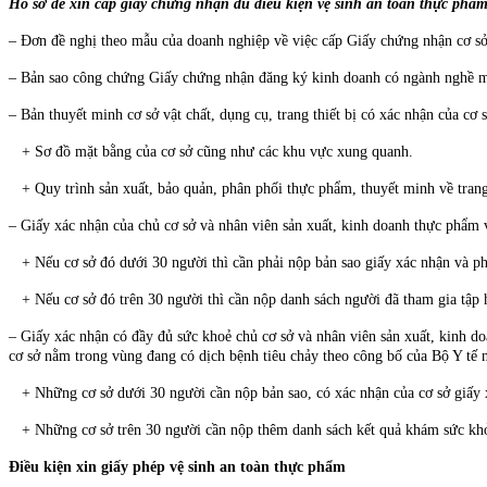
Hồ sơ để xin cấp giấy chứng nhận đủ điều kiện vệ sinh an toàn thực phẩm
– Đơn đề nghị theo mẫu của doanh nghiệp về việc cấp Giấy chứng nhận cơ sở 
– Bản sao công chứng Giấy chứng nhận đăng ký kinh doanh có ngành nghề m
– Bản thuyết minh cơ sở vật chất, dụng cụ, trang thiết bị có xác nhận của cơ
+ Sơ đồ mặt bằng của cơ sở cũng như các khu vực xung quanh.
+ Quy trình sản xuất, bảo quản, phân phối thực phẩm, thuyết minh về trang t
– Giấy xác nhận của chủ cơ sở và nhân viên sản xuất, kinh doanh thực phẩm v
+ Nếu cơ sở đó dưới 30 người thì cần phải nộp bản sao giấy xác nhận và phả
+ Nếu cơ sở đó trên 30 người thì cần nộp danh sách người đã tham gia tập h
– Giấy xác nhận có đầy đủ sức khoẻ chủ cơ sở và nhân viên sản xuất, kinh d
cơ sở nằm trong vùng đang có dịch bệnh tiêu chảy theo công bố của Bộ Y tế 
+ Những cơ sở dưới 30 người cần nộp bản sao, có xác nhận của cơ sở giấy 
+ Những cơ sở trên 30 người cần nộp thêm danh sách kết quả khám sức khỏe 
Điều kiện xin giấy phép vệ sinh an toàn thực phẩm