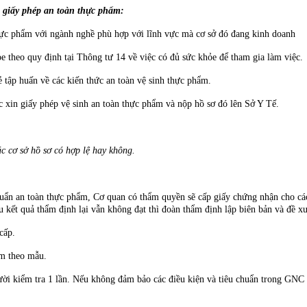
 giấy phép an toàn thực phẩm:
thực phẩm với ngành nghề phù hợp với lĩnh vực mà cơ sở đó đang kinh doanh
 theo quy định tại Thông tư 14 về việc có đủ sức khỏe để tham gia làm việc.
 tập huấn về các kiến thức an toàn vệ sinh thực phẩm.
ục xin giấy phép vệ sinh an toàn thực phẩm và nộp hồ sơ đó lên Sở Y Tế.
c cơ sở hồ sơ có hợp lệ hay không.
chuẩn an toàn thực phẩm, Cơ quan có thẩm quyền sẽ cấp giấy chứng nhận cho 
nếu kết quả thẩm định lại vẫn không đạt thì đoàn thẩm định lập biên bản và đề 
cấp.
ẩm theo mẫu.
i kiểm tra 1 lần. Nếu không đảm bảo các điều kiện và tiêu chuẩn trong GNC th