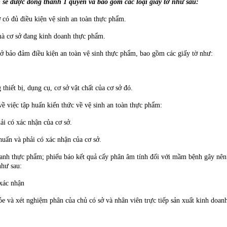
 sẽ được đóng thành 1 quyển và bao gồm các loại giấy tờ như sau:
có đủ điều kiện vệ sinh an toàn thực phẩm.
à cơ sở đang kinh doanh thực phẩm.
 sở bảo đảm điều kiện an toàn vệ sinh thực phẩm, bao gồm các giấy tờ như:
hiết bị, dụng cụ, cơ sở vật chất của cơ sở đó.
ề việc tập huấn kiến thức về vệ sinh an toàn thực phẩm:
i có xác nhận của cơ sở.
uấn và phải có xác nhận của cơ sở.
oanh thực phẩm; phiếu báo kết quả cấy phân âm tính đối với mầm bệnh gây nên 
như sau:
xác nhận
và xét nghiệm phân của chủ có sở và nhân viên trực tiếp sản xuất kinh doanh