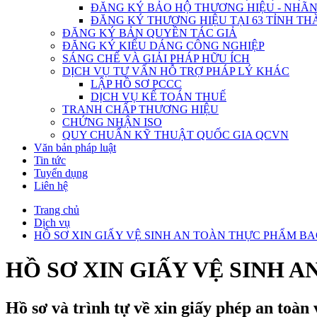
ĐĂNG KÝ BẢO HỘ THƯƠNG HIỆU - NHÃN
ĐĂNG KÝ THƯƠNG HIỆU TẠI 63 TỈNH TH
ĐĂNG KÝ BẢN QUYỀN TÁC GIẢ
ĐĂNG KÝ KIỂU DÁNG CÔNG NGHIỆP
SÁNG CHẾ VÀ GIẢI PHÁP HỮU ÍCH
DỊCH VỤ TƯ VẤN HỖ TRỢ PHÁP LÝ KHÁC
LẬP HỒ SƠ PCCC
DỊCH VỤ KẾ TOÁN THUẾ
TRANH CHẤP THƯƠNG HIỆU
CHỨNG NHẬN ISO
QUY CHUẨN KỸ THUẬT QUỐC GIA QCVN
Văn bản pháp luật
Tin tức
Tuyển dụng
Liên hệ
Trang chủ
Dịch vụ
HỒ SƠ XIN GIẤY VỆ SINH AN TOÀN THỰC PHẨM B
HỒ SƠ XIN GIẤY VỆ SINH 
Hồ sơ và trình tự về xin giấy phép an toàn