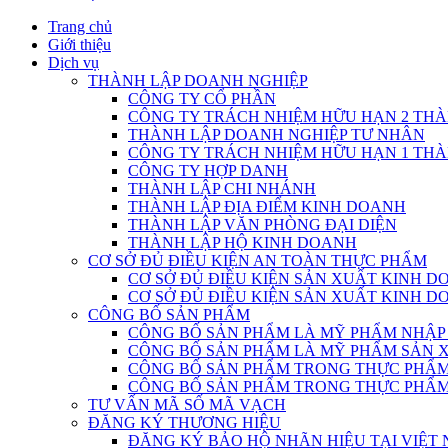
Trang chủ
Giới thiệu
Dịch vụ
THÀNH LẬP DOANH NGHIỆP
CÔNG TY CỔ PHẦN
CÔNG TY TRÁCH NHIỆM HỮU HẠN 2 THÀ
THÀNH LẬP DOANH NGHIỆP TƯ NHÂN
CÔNG TY TRÁCH NHIỆM HỮU HẠN 1 THÀ
CÔNG TY HỢP DANH
THÀNH LẬP CHI NHÁNH
THÀNH LẬP ĐỊA ĐIỂM KINH DOANH
THÀNH LẬP VĂN PHÒNG ĐẠI DIỆN
THÀNH LẬP HỘ KINH DOANH
CƠ SỞ ĐỦ ĐIỀU KIỆN AN TOÀN THỰC PHẨM
CƠ SỞ ĐỦ ĐIỀU KIỆN SẢN XUẤT KINH 
CƠ SỞ ĐỦ ĐIỀU KIỆN SẢN XUẤT KINH 
CÔNG BỐ SẢN PHẨM
CÔNG BỐ SẢN PHẨM LÀ MỸ PHẨM NHẬP
CÔNG BỐ SẢN PHẨM LÀ MỸ PHẨM SẢN 
CÔNG BỐ SẢN PHẨM TRONG THỰC PHẨM 
CÔNG BỐ SẢN PHẨM TRONG THỰC PHẨM 
TƯ VẤN MÃ SỐ MÃ VẠCH
ĐĂNG KÝ THƯƠNG HIỆU
ĐĂNG KÝ BẢO HỘ NHÃN HIỆU TẠI VIỆT