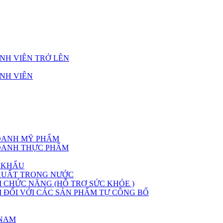
NH VIÊN TRỞ LÊN
NH VIÊN
DOANH MỸ PHẨM
DOANH THỰC PHẨM
 KHẨU
XUẤT TRONG NƯỚC
CHỨC NĂNG (HỖ TRỢ SỨC KHỎE )
ĐỐI VỚI CÁC SẢN PHẨM TỰ CÔNG BỐ
 NAM