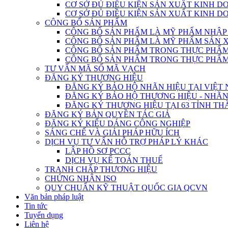
CƠ SỞ ĐỦ ĐIỀU KIỆN SẢN XUẤT KINH 
CƠ SỞ ĐỦ ĐIỀU KIỆN SẢN XUẤT KINH 
CÔNG BỐ SẢN PHẨM
CÔNG BỐ SẢN PHẨM LÀ MỸ PHẨM NHẬP
CÔNG BỐ SẢN PHẨM LÀ MỸ PHẨM SẢN 
CÔNG BỐ SẢN PHẨM TRONG THỰC PHẨM 
CÔNG BỐ SẢN PHẨM TRONG THỰC PHẨM 
TƯ VẤN MÃ SỐ MÃ VẠCH
ĐĂNG KÝ THƯƠNG HIỆU
ĐĂNG KÝ BẢO HỘ NHÃN HIỆU TẠI VIỆT
ĐĂNG KÝ BẢO HỘ THƯƠNG HIỆU - NHÃN
ĐĂNG KÝ THƯƠNG HIỆU TẠI 63 TỈNH TH
ĐĂNG KÝ BẢN QUYỀN TÁC GIẢ
ĐĂNG KÝ KIỂU DÁNG CÔNG NGHIỆP
SÁNG CHẾ VÀ GIẢI PHÁP HỮU ÍCH
DỊCH VỤ TƯ VẤN HỖ TRỢ PHÁP LÝ KHÁC
LẬP HỒ SƠ PCCC
DỊCH VỤ KẾ TOÁN THUẾ
TRANH CHẤP THƯƠNG HIỆU
CHỨNG NHẬN ISO
QUY CHUẨN KỸ THUẬT QUỐC GIA QCVN
Văn bản pháp luật
Tin tức
Tuyển dụng
Liên hệ