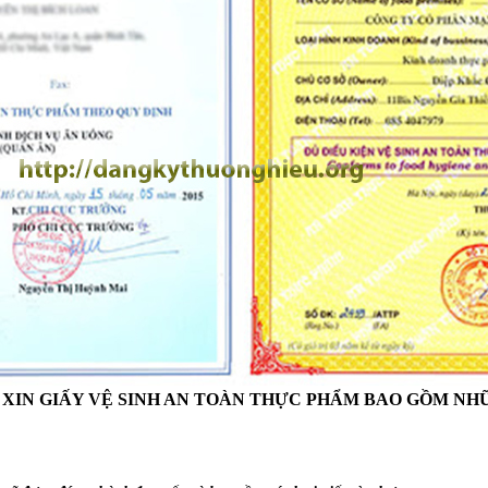
 XIN GIẤY VỆ SINH AN TOÀN THỰC PHẨM BAO GỒM NH