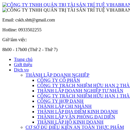
Email: cskh.shtt@gmail.com
Hotline: 0933502255
Giờ làm việc:
8h00 - 17h00 (Thứ 2 - Thứ 7)
Trang chủ
Giới thiệu
Dịch vụ
THÀNH LẬP DOANH NGHIỆP
CÔNG TY CỔ PHẦN
CÔNG TY TRÁCH NHIỆM HỮU HẠN 2 THÀ
THÀNH LẬP DOANH NGHIỆP TƯ NHÂN
CÔNG TY TRÁCH NHIỆM HỮU HẠN 1 THÀ
CÔNG TY HỢP DANH
THÀNH LẬP CHI NHÁNH
THÀNH LẬP ĐỊA ĐIỂM KINH DOANH
THÀNH LẬP VĂN PHÒNG ĐẠI DIỆN
THÀNH LẬP HỘ KINH DOANH
CƠ SỞ ĐỦ ĐIỀU KIỆN AN TOÀN THỰC PHẨM