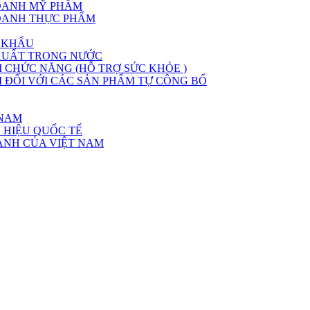
DOANH MỸ PHẨM
DOANH THỰC PHẨM
 KHẨU
XUẤT TRONG NƯỚC
CHỨC NĂNG (HỖ TRỢ SỨC KHỎE )
ĐỐI VỚI CÁC SẢN PHẨM TỰ CÔNG BỐ
 NAM
 HIỆU QUỐC TẾ
ÀNH CỦA VIỆT NAM