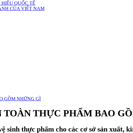
 HIỆU QUỐC TẾ
ÀNH CỦA VIỆT NAM
AO GỒM NHỮNG GÌ
AN TOÀN THỰC PHẨM BAO G
 vệ sinh thực phẩm cho các cơ sở sản xuất, 