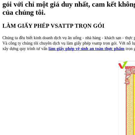
gói với chỉ một giá duy nhất, cam kết khô
của chúng tôi.
LÀM GIẤY PHÉP VSATTP TRỌN GÓI
Chúng ta đều biết kinh doanh dịch vụ ăn uống - nhà hàng - khách sạn - thực 
Và công ty chúng tôi chuyên dịch vụ làm giấy phép vsattp trọn gói. Với nỗ l
xây dựng quy trình tư vấn
làm giấy phép vệ sinh an toàn thực phẩm
trọn 