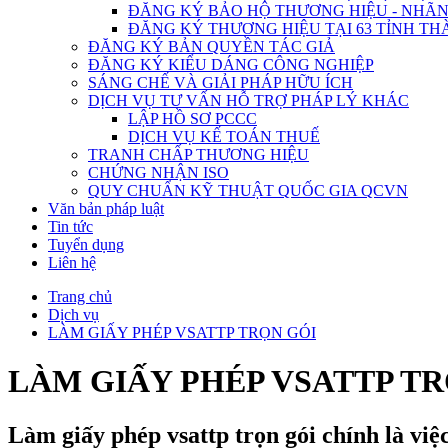
ĐĂNG KÝ BẢO HỘ THƯƠNG HIỆU - NHÃN
ĐĂNG KÝ THƯƠNG HIỆU TẠI 63 TỈNH TH
ĐĂNG KÝ BẢN QUYỀN TÁC GIẢ
ĐĂNG KÝ KIỂU DÁNG CÔNG NGHIỆP
SÁNG CHẾ VÀ GIẢI PHÁP HỮU ÍCH
DỊCH VỤ TƯ VẤN HỖ TRỢ PHÁP LÝ KHÁC
LẬP HỒ SƠ PCCC
DỊCH VỤ KẾ TOÁN THUẾ
TRANH CHẤP THƯƠNG HIỆU
CHỨNG NHẬN ISO
QUY CHUẨN KỸ THUẬT QUỐC GIA QCVN
Văn bản pháp luật
Tin tức
Tuyển dụng
Liên hệ
Trang chủ
Dịch vụ
LÀM GIẤY PHÉP VSATTP TRỌN GÓI
LÀM GIẤY PHÉP VSATTP TR
Làm giấy phép vsattp trọn gói chính là việ