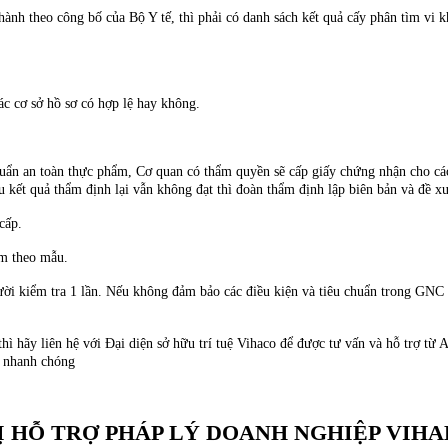
nh theo công bố của Bộ Y tế, thì phải có danh sách kết quả cấy phân tìm vi khuẩ
ác cơ sở hồ sơ có hợp lệ hay không.
chuẩn an toàn thực phẩm, Cơ quan có thẩm quyền sẽ cấp giấy chứng nhận cho 
nếu kết quả thẩm định lại vẫn không đạt thì đoàn thẩm định lập biên bản và đề 
cấp.
ẩm theo mẫu.
i kiểm tra 1 lần. Nếu không đảm bảo các điều kiện và tiêu chuẩn trong GNC th
ì hãy liên hệ với Đại diện sở hữu trí tuệ Vihaco để được tư vấn và hỗ trợ từ A
t nhanh chóng
Ị HỖ TRỢ PHÁP LÝ DOANH NGHIỆP VIH