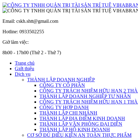
Email: cskh.shtt@gmail.com
Hotline: 0933502255
Giờ làm việc:
8h00 - 17h00 (Thứ 2 - Thứ 7)
Trang chủ
Giới thiệu
Dịch vụ
THÀNH LẬP DOANH NGHIỆP
CÔNG TY CỔ PHẦN
CÔNG TY TRÁCH NHIỆM HỮU HẠN 2 THÀ
THÀNH LẬP DOANH NGHIỆP TƯ NHÂN
CÔNG TY TRÁCH NHIỆM HỮU HẠN 1 THÀ
CÔNG TY HỢP DANH
THÀNH LẬP CHI NHÁNH
THÀNH LẬP ĐỊA ĐIỂM KINH DOANH
THÀNH LẬP VĂN PHÒNG ĐẠI DIỆN
THÀNH LẬP HỘ KINH DOANH
CƠ SỞ ĐỦ ĐIỀU KIỆN AN TOÀN THỰC PHẨM