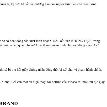
n tả, lỵ trực khuẩn và thương hàn của người trực tiếp chế biến, kinh
các cơ sở hoạt động sản xuất kinh doanh. Nếu kết luận KHÔNG ĐẠT, trong
xuất với các cơ quan nhà nước có thẩm quyền đình chỉ hoạt động của cơ sở.
ì sẽ bị thu hồi giấy chứng nhận đồng thời bị xử phạt vi phạm hành chính.
-Z nhé! Chỉ cần một cú điện thoại tới hotline của Vihaco thì mọi thủ tục giấy
ABRAND