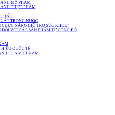
DOANH MỸ PHẨM
DOANH THỰC PHẨM
 KHẨU
XUẤT TRONG NƯỚC
CHỨC NĂNG (HỖ TRỢ SỨC KHỎE )
ĐỐI VỚI CÁC SẢN PHẨM TỰ CÔNG BỐ
 NAM
 HIỆU QUỐC TẾ
ÀNH CỦA VIỆT NAM