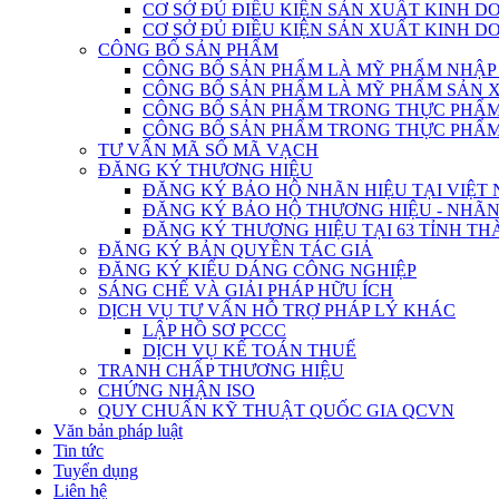
CƠ SỞ ĐỦ ĐIỀU KIỆN SẢN XUẤT KINH 
CƠ SỞ ĐỦ ĐIỀU KIỆN SẢN XUẤT KINH 
CÔNG BỐ SẢN PHẨM
CÔNG BỐ SẢN PHẨM LÀ MỸ PHẨM NHẬP
CÔNG BỐ SẢN PHẨM LÀ MỸ PHẨM SẢN 
CÔNG BỐ SẢN PHẨM TRONG THỰC PHẨM 
CÔNG BỐ SẢN PHẨM TRONG THỰC PHẨM 
TƯ VẤN MÃ SỐ MÃ VẠCH
ĐĂNG KÝ THƯƠNG HIỆU
ĐĂNG KÝ BẢO HỘ NHÃN HIỆU TẠI VIỆT
ĐĂNG KÝ BẢO HỘ THƯƠNG HIỆU - NHÃN
ĐĂNG KÝ THƯƠNG HIỆU TẠI 63 TỈNH TH
ĐĂNG KÝ BẢN QUYỀN TÁC GIẢ
ĐĂNG KÝ KIỂU DÁNG CÔNG NGHIỆP
SÁNG CHẾ VÀ GIẢI PHÁP HỮU ÍCH
DỊCH VỤ TƯ VẤN HỖ TRỢ PHÁP LÝ KHÁC
LẬP HỒ SƠ PCCC
DỊCH VỤ KẾ TOÁN THUẾ
TRANH CHẤP THƯƠNG HIỆU
CHỨNG NHẬN ISO
QUY CHUẨN KỸ THUẬT QUỐC GIA QCVN
Văn bản pháp luật
Tin tức
Tuyển dụng
Liên hệ