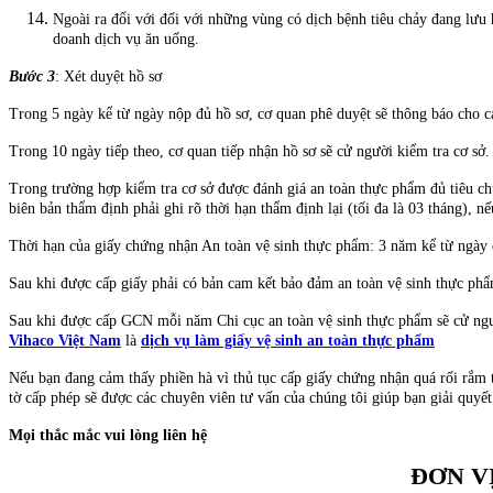
Ngoài ra đổi với đối với những vùng có dịch bệnh tiêu chảy đang lưu hà
doanh dịch vụ ăn uống.
Bước 3
: Xét duyệt hồ sơ
Trong 5 ngày kể từ ngày nộp đủ hồ sơ, cơ quan phê duyệt sẽ thông báo cho c
Trong 10 ngày tiếp theo, cơ quan tiếp nhận hồ sơ sẽ cử người kiểm tra cơ sở.
Trong trường hợp kiểm tra cơ sở được đánh giá an toàn thực phẩm đủ tiêu 
biên bản thẩm định phải ghi rõ thời hạn thẩm định lại (tối đa là 03 tháng), 
Thời hạn của giấy chứng nhận An toàn vệ sinh thực phẩm: 3 năm kể từ ngày 
Sau khi được cấp giấy phải có bản cam kết bảo đảm an toàn vệ sinh thực ph
Sau khi được cấp GCN mỗi năm Chi cục an toàn vệ sinh thực phẩm sẽ cử ngườ
Vihaco Việt Nam
là
dịch vụ làm giấy vệ sinh an toàn thực phẩm
Nếu bạn đang cảm thấy phiền hà vì thủ tục cấp giấy chứng nhận quá rối rắm th
tờ cấp phép sẽ được các chuyên viên tư vấn của chúng tôi giúp bạn giải quyế
Mọi thắc mắc vui lòng liên hệ
ĐƠN V