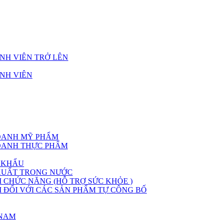
NH VIÊN TRỞ LÊN
NH VIÊN
DOANH MỸ PHẨM
DOANH THỰC PHẨM
 KHẨU
XUẤT TRONG NƯỚC
CHỨC NĂNG (HỖ TRỢ SỨC KHỎE )
ĐỐI VỚI CÁC SẢN PHẨM TỰ CÔNG BỐ
 NAM