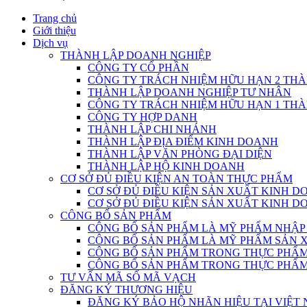
Trang chủ
Giới thiệu
Dịch vụ
THÀNH LẬP DOANH NGHIỆP
CÔNG TY CỔ PHẦN
CÔNG TY TRÁCH NHIỆM HỮU HẠN 2 THÀ
THÀNH LẬP DOANH NGHIỆP TƯ NHÂN
CÔNG TY TRÁCH NHIỆM HỮU HẠN 1 THÀ
CÔNG TY HỢP DANH
THÀNH LẬP CHI NHÁNH
THÀNH LẬP ĐỊA ĐIỂM KINH DOANH
THÀNH LẬP VĂN PHÒNG ĐẠI DIỆN
THÀNH LẬP HỘ KINH DOANH
CƠ SỞ ĐỦ ĐIỀU KIỆN AN TOÀN THỰC PHẨM
CƠ SỞ ĐỦ ĐIỀU KIỆN SẢN XUẤT KINH 
CƠ SỞ ĐỦ ĐIỀU KIỆN SẢN XUẤT KINH 
CÔNG BỐ SẢN PHẨM
CÔNG BỐ SẢN PHẨM LÀ MỸ PHẨM NHẬP
CÔNG BỐ SẢN PHẨM LÀ MỸ PHẨM SẢN 
CÔNG BỐ SẢN PHẨM TRONG THỰC PHẨM 
CÔNG BỐ SẢN PHẨM TRONG THỰC PHẨM 
TƯ VẤN MÃ SỐ MÃ VẠCH
ĐĂNG KÝ THƯƠNG HIỆU
ĐĂNG KÝ BẢO HỘ NHÃN HIỆU TẠI VIỆT