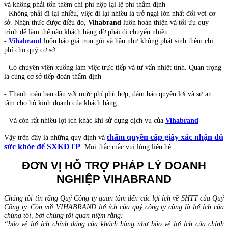
và không phải tốn thêm chi phí nộp lại lệ phí thẩm định
- Không phải đi lại nhiều, việc đi lại nhiều là trở ngại lớn nhất đối với cơ
sở. Nhận thức được điều đó,
Vihabrand
luôn hoàn thiện và tối ưu quy
trình để làm thế nào khách hàng đỡ phải di chuyển nhiều
-
Vihabrand
luôn báo giá trọn gói và hầu như không phát sinh thêm chi
phí cho quý cơ sở
- Có chuyên viên xuống làm việc trực tiếp và tư vấn nhiệt tình. Quan trọng
là cùng cơ sở tiếp đoàn thẩm định
- Thanh toán ban đầu với mức phí phù hợp, đảm bảo quyền lợi và sự an
tâm cho hộ kinh doanh của khách hàng
- Và còn rất nhiều lợi ích khác khi sử dụng dịch vụ của
Vihabrand
hẩm quyền cấp giấy xác nhận đủ
Vậy trên đây là những quy định và
t
sức khỏe để SXKDTP
. Mọi thắc mắc vui lòng liên hệ
ĐƠN VỊ HỖ TRỢ PHÁP LÝ DOANH
NGHIỆP VIHABRAND
Chúng tôi tin rằng Quý Công ty quan tâm đến các lợi ích về SHTT của Quý
Công ty. Còn với VIHABRAND lợi ích của quý công ty cũng là lợi ích của
chúng tôi, bởi chúng tôi quan niệm rằng:
“bảo vệ lợi ích chính đáng của khách hàng như bảo vệ lợi ích của chính