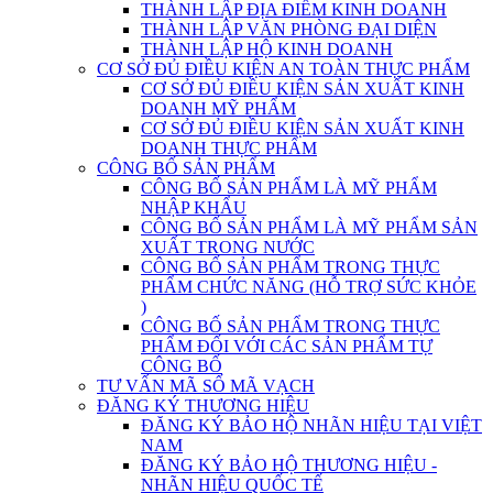
THÀNH LẬP ĐỊA ĐIỂM KINH DOANH
THÀNH LẬP VĂN PHÒNG ĐẠI DIỆN
THÀNH LẬP HỘ KINH DOANH
CƠ SỞ ĐỦ ĐIỀU KIỆN AN TOÀN THỰC PHẨM
CƠ SỞ ĐỦ ĐIỀU KIỆN SẢN XUẤT KINH
DOANH MỸ PHẨM
CƠ SỞ ĐỦ ĐIỀU KIỆN SẢN XUẤT KINH
DOANH THỰC PHẨM
CÔNG BỐ SẢN PHẨM
CÔNG BỐ SẢN PHẨM LÀ MỸ PHẨM
NHẬP KHẨU
CÔNG BỐ SẢN PHẨM LÀ MỸ PHẨM SẢN
XUẤT TRONG NƯỚC
CÔNG BỐ SẢN PHẨM TRONG THỰC
PHẨM CHỨC NĂNG (HỖ TRỢ SỨC KHỎE
)
CÔNG BỐ SẢN PHẨM TRONG THỰC
PHẨM ĐỐI VỚI CÁC SẢN PHẨM TỰ
CÔNG BỐ
TƯ VẤN MÃ SỐ MÃ VẠCH
ĐĂNG KÝ THƯƠNG HIỆU
ĐĂNG KÝ BẢO HỘ NHÃN HIỆU TẠI VIỆT
NAM
ĐĂNG KÝ BẢO HỘ THƯƠNG HIỆU -
NHÃN HIỆU QUỐC TẾ