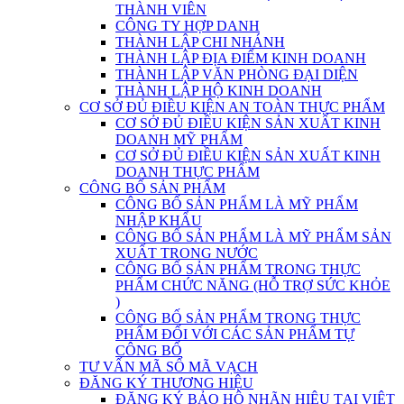
THÀNH VIÊN
CÔNG TY HỢP DANH
THÀNH LẬP CHI NHÁNH
THÀNH LẬP ĐỊA ĐIỂM KINH DOANH
THÀNH LẬP VĂN PHÒNG ĐẠI DIỆN
THÀNH LẬP HỘ KINH DOANH
CƠ SỞ ĐỦ ĐIỀU KIỆN AN TOÀN THỰC PHẨM
CƠ SỞ ĐỦ ĐIỀU KIỆN SẢN XUẤT KINH
DOANH MỸ PHẨM
CƠ SỞ ĐỦ ĐIỀU KIỆN SẢN XUẤT KINH
DOANH THỰC PHẨM
CÔNG BỐ SẢN PHẨM
CÔNG BỐ SẢN PHẨM LÀ MỸ PHẨM
NHẬP KHẨU
CÔNG BỐ SẢN PHẨM LÀ MỸ PHẨM SẢN
XUẤT TRONG NƯỚC
CÔNG BỐ SẢN PHẨM TRONG THỰC
PHẨM CHỨC NĂNG (HỖ TRỢ SỨC KHỎE
)
CÔNG BỐ SẢN PHẨM TRONG THỰC
PHẨM ĐỐI VỚI CÁC SẢN PHẨM TỰ
CÔNG BỐ
TƯ VẤN MÃ SỐ MÃ VẠCH
ĐĂNG KÝ THƯƠNG HIỆU
ĐĂNG KÝ BẢO HỘ NHÃN HIỆU TẠI VIỆT