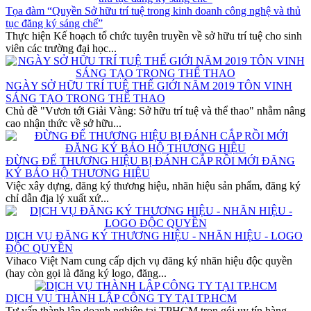
Tọa đàm “Quyền Sở hữu trí tuệ trong kinh doanh công nghệ và thủ
tục đăng ký sáng chế”
Thực hiện Kế hoạch tổ chức tuyên truyền về sở hữu trí tuệ cho sinh
viên các trường đại học...
NGÀY SỞ HỮU TRÍ TUỆ THẾ GIỚI NĂM 2019 TÔN VINH
SÁNG TẠO TRONG THỂ THAO
Chủ đề "Vươn tới Giải Vàng: Sở hữu trí tuệ và thể thao" nhằm nâng
cao nhận thức về sở hữu...
ĐỪNG ĐỂ THƯƠNG HIỆU BỊ ĐÁNH CẮP RỒI MỚI ĐĂNG
KÝ BẢO HỘ THƯƠNG HIỆU
Việc xây dựng, đăng ký thương hiệu, nhãn hiệu sản phẩm, đăng ký
chỉ dẫn địa lý xuất xứ...
DỊCH VỤ ĐĂNG KÝ THƯƠNG HIỆU - NHÃN HIỆU - LOGO
ĐỘC QUYỀN
Vihaco Việt Nam cung cấp dịch vụ đăng ký nhãn hiệu độc quyền
(hay còn gọi là đăng ký logo, đăng...
DỊCH VỤ THÀNH LẬP CÔNG TY TẠI TP.HCM
Tư vấn thành lập doanh nghiệp tại TPHCM trọn gói uy tín hàng