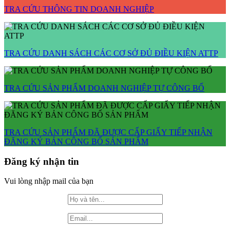
TRA CỨU THÔNG TIN DOANH NGHIỆP
TRA CỨU DANH SÁCH CÁC CƠ SỞ ĐỦ ĐIỀU KIỆN ATTP
TRA CỨU SẢN PHẨM DOANH NGHIỆP TỰ CÔNG BỐ
TRA CỨU SẢN PHẨM ĐÃ ĐƯỢC CẤP GIẤY TIẾP NHẬN
ĐĂNG KÝ BẢN CÔNG BỐ SẢN PHẨM
Đăng ký nhận tin
Vui lòng nhập mail của bạn