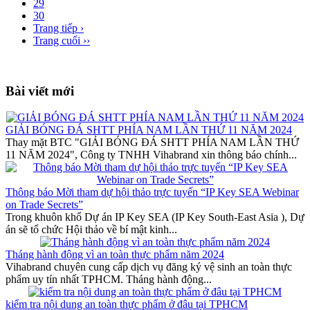
29
30
Trang tiếp ›
Trang cuối ››
Bài viết mới
GIẢI BÓNG ĐÁ SHTT PHÍA NAM LẦN THỨ 11 NĂM 2024
Thay mặt BTC "GIẢI BÓNG ĐÁ SHTT PHÍA NAM LẦN THỨ
11 NĂM 2024", Công ty TNHH Vihabrand xin thông báo chính...
Thông báo Mời tham dự hội thảo trực tuyến “IP Key SEA Webinar
on Trade Secrets”
Trong khuôn khổ Dự án IP Key SEA (IP Key South-East Asia ), Dự
án sẽ tổ chức Hội thảo về bí mật kinh...
Tháng hành động vì an toàn thực phẩm năm 2024
Vihabrand chuyên cung cấp dịch vụ đăng ký vệ sinh an toàn thực
phẩm uy tín nhất TPHCM. Tháng hành động...
kiểm tra nội dung an toàn thực phẩm ở đâu tại TPHCM