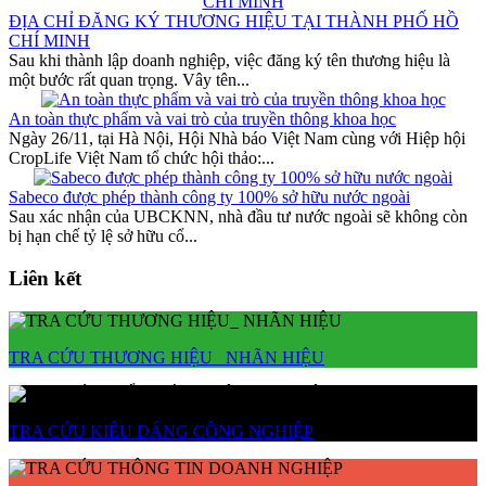
ĐỊA CHỈ ĐĂNG KÝ THƯƠNG HIỆU TẠI THÀNH PHỐ HỒ
CHÍ MINH
Sau khi thành lập doanh nghiệp, việc đăng ký tên thương hiệu là
một bước rất quan trọng. Vây tên...
An toàn thực phẩm và vai trò của truyền thông khoa học
Ngày 26/11, tại Hà Nội, Hội Nhà báo Việt Nam cùng với Hiệp hội
CropLife Việt Nam tổ chức hội thảo:...
Sabeco được phép thành công ty 100% sở hữu nước ngoài
Sau xác nhận của UBCKNN, nhà đầu tư nước ngoài sẽ không còn
bị hạn chế tỷ lệ sở hữu cổ...
Liên kết
TRA CỨU THƯƠNG HIỆU_ NHÃN HIỆU
TRA CỨU KIỂU DÁNG CÔNG NGHIỆP