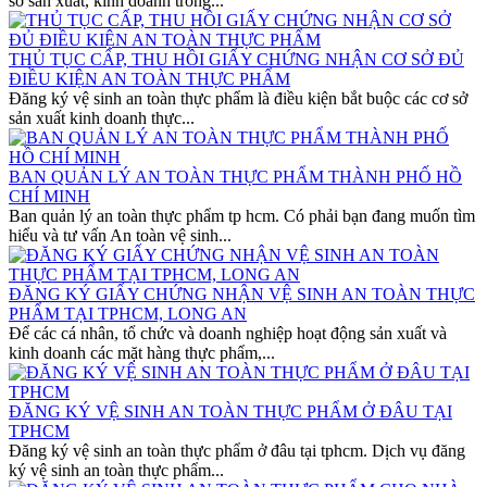
sở sản xuất, kinh doanh trong...
THỦ TỤC CẤP, THU HỒI GIẤY CHỨNG NHẬN CƠ SỞ ĐỦ
ĐIỀU KIỆN AN TOÀN THỰC PHẨM
Đăng ký vệ sinh an toàn thực phẩm là điều kiện bắt buộc các cơ sở
sản xuất kinh doanh thực...
BAN QUẢN LÝ AN TOÀN THỰC PHẨM THÀNH PHỐ HỒ
CHÍ MINH
Ban quản lý an toàn thực phẩm tp hcm. Có phải bạn đang muốn tìm
hiểu và tư vấn An toàn vệ sinh...
ĐĂNG KÝ GIẤY CHỨNG NHẬN VỆ SINH AN TOÀN THỰC
PHẨM TẠI TPHCM, LONG AN
Để các cá nhân, tổ chức và doanh nghiệp hoạt động sản xuất và
kinh doanh các mặt hàng thực phẩm,...
ĐĂNG KÝ VỆ SINH AN TOÀN THỰC PHẨM Ở ĐÂU TẠI
TPHCM
Đăng ký vệ sinh an toàn thực phẩm ở đâu tại tphcm. Dịch vụ đăng
ký vệ sinh an toàn thực phẩm...