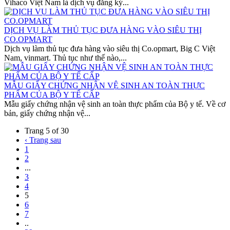
Vihaco Việt Nam là dịch vụ đăng ký...
DỊCH VỤ LÀM THỦ TỤC ĐƯA HÀNG VÀO SIÊU THỊ
CO.OPMART
Dịch vụ làm thủ tục đưa hàng vào siêu thị Co.opmart, Big C Việt
Nam, vinmart. Thủ tục như thế nào,...
MẪU GIẤY CHỨNG NHẬN VỆ SINH AN TOÀN THỰC
PHẨM CỦA BỘ Y TẾ CẤP
Mẫu giấy chứng nhận vệ sinh an toàn thực phẩm của Bộ y tế. Về cơ
bản, giấy chứng nhận vệ...
Trang 5 of 30
‹ Trang sau
1
2
...
3
4
5
6
7
..