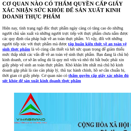
CƠ QUAN NÀO CÓ THẨM QUYỀN CẤP GIẤY
XÁC NHẬN SỨC KHỎE ĐỂ SẢN XUẤT KINH
DOANH THỰC PHẨM
Hiện nay, tình trạng ngộ độc thực phẩm ngày càng có tăng cao do những
người chủ sản xuất và những người trực tiếp với thực phẩm chưa nắm được
các quy định của pháp luật về an toàn thực phẩm. Vì vậy, đối với những
người tiếp xúc với thực phẩm mà được
tập huấn kiến thức về an toàn vệ
sinh thực phẩm
là vô cùng cần thiết và hết sức quan trọng để giảm thiểu
mức thấp nhất các vấn đề về an toàn vệ sinh thực phẩm. Bạn đang là chủ hộ
kinh doanh, cơ sở ăn uống dù là quy mô vừa và nhỏ thì bắt buộc phải xin
giấy phép vệ sinh an toàn thực phẩm. Khó khăn lớn nhất mà chủ hộ kinh
doanh gặp phải là rào cản pháp lý, thủ tục hành chính, hồ sơ cần chuẩn bị,
thời gian có giấy phép. Cơ quan nào có
thẩm quyền cấp giấy xác nhận đủ
sức khỏe để sản xuất kinh doanh thực phẩm