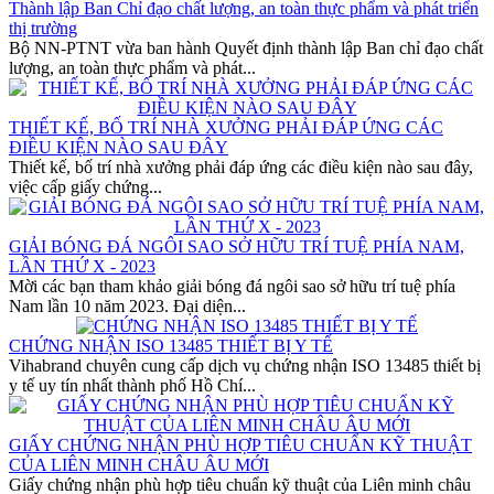
Thành lập Ban Chỉ đạo chất lượng, an toàn thực phẩm và phát triển
thị trường
Bộ NN-PTNT vừa ban hành Quyết định thành lập Ban chỉ đạo chất
lượng, an toàn thực phẩm và phát...
THIẾT KẾ, BỐ TRÍ NHÀ XƯỞNG PHẢI ĐÁP ỨNG CÁC
ĐIỀU KIỆN NÀO SAU ĐÂY
Thiết kế, bố trí nhà xưởng phải đáp ứng các điều kiện nào sau đây,
việc cấp giấy chứng...
GIẢI BÓNG ĐÁ NGÔI SAO SỞ HỮU TRÍ TUỆ PHÍA NAM,
LẦN THỨ X - 2023
Mời các bạn tham khảo giải bóng đá ngôi sao sở hữu trí tuệ phía
Nam lần 10 năm 2023. Đại diện...
CHỨNG NHẬN ISO 13485 THIẾT BỊ Y TẾ
Vihabrand chuyên cung cấp dịch vụ chứng nhận ISO 13485 thiết bị
y tế uy tín nhất thành phố Hồ Chí...
GIẤY CHỨNG NHẬN PHÙ HỢP TIÊU CHUẨN KỸ THUẬT
CỦA LIÊN MINH CHÂU ÂU MỚI
Giấy chứng nhận phù hợp tiêu chuẩn kỹ thuật của Liên minh châu