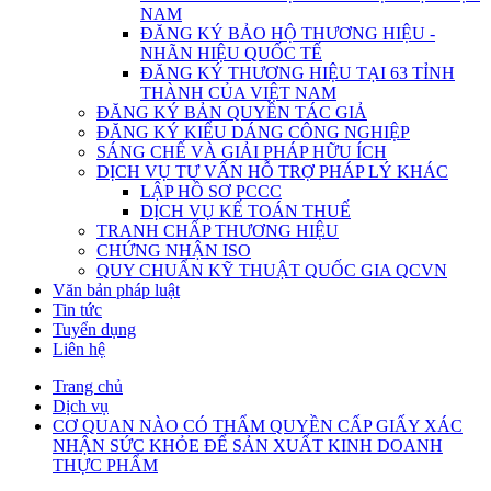
NAM
ĐĂNG KÝ BẢO HỘ THƯƠNG HIỆU -
NHÃN HIỆU QUỐC TẾ
ĐĂNG KÝ THƯƠNG HIỆU TẠI 63 TỈNH
THÀNH CỦA VIỆT NAM
ĐĂNG KÝ BẢN QUYỀN TÁC GIẢ
ĐĂNG KÝ KIỂU DÁNG CÔNG NGHIỆP
SÁNG CHẾ VÀ GIẢI PHÁP HỮU ÍCH
DỊCH VỤ TƯ VẤN HỖ TRỢ PHÁP LÝ KHÁC
LẬP HỒ SƠ PCCC
DỊCH VỤ KẾ TOÁN THUẾ
TRANH CHẤP THƯƠNG HIỆU
CHỨNG NHẬN ISO
QUY CHUẨN KỸ THUẬT QUỐC GIA QCVN
Văn bản pháp luật
Tin tức
Tuyển dụng
Liên hệ
Trang chủ
Dịch vụ
CƠ QUAN NÀO CÓ THẨM QUYỀN CẤP GIẤY XÁC
NHẬN SỨC KHỎE ĐỂ SẢN XUẤT KINH DOANH
THỰC PHẨM