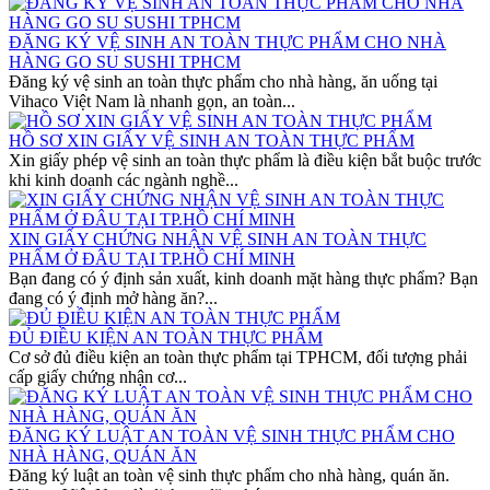
ĐĂNG KÝ VỆ SINH AN TOÀN THỰC PHẨM CHO NHÀ
HÀNG GO SU SUSHI TPHCM
Đăng ký vệ sinh an toàn thực phẩm cho nhà hàng, ăn uống tại
Vihaco Việt Nam là nhanh gọn, an toàn...
HỒ SƠ XIN GIẤY VỆ SINH AN TOÀN THỰC PHẨM
Xin giấy phép vệ sinh an toàn thực phẩm là điều kiện bắt buộc trước
khi kinh doanh các ngành nghề...
XIN GIẤY CHỨNG NHẬN VỆ SINH AN TOÀN THỰC
PHẨM Ở ĐÂU TẠI TP.HỒ CHÍ MINH
Bạn đang có ý định sản xuất, kinh doanh mặt hàng thực phẩm? Bạn
đang có ý định mở hàng ăn?...
ĐỦ ĐIỀU KIỆN AN TOÀN THỰC PHẨM
Cơ sở đủ điều kiện an toàn thực phẩm tại TPHCM, đối tượng phải
cấp giấy chứng nhận cơ...
ĐĂNG KÝ LUẬT AN TOÀN VỆ SINH THỰC PHẨM CHO
NHÀ HÀNG, QUÁN ĂN
Đăng ký luật an toàn vệ sinh thực phẩm cho nhà hàng, quán ăn.