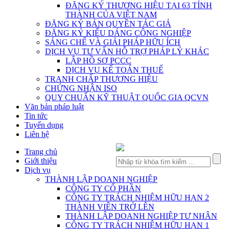
ĐĂNG KÝ THƯƠNG HIỆU TẠI 63 TỈNH
THÀNH CỦA VIỆT NAM
ĐĂNG KÝ BẢN QUYỀN TÁC GIẢ
ĐĂNG KÝ KIỂU DÁNG CÔNG NGHIỆP
SÁNG CHẾ VÀ GIẢI PHÁP HỮU ÍCH
DỊCH VỤ TƯ VẤN HỖ TRỢ PHÁP LÝ KHÁC
LẬP HỒ SƠ PCCC
DỊCH VỤ KẾ TOÁN THUẾ
TRANH CHẤP THƯƠNG HIỆU
CHỨNG NHẬN ISO
QUY CHUẨN KỸ THUẬT QUỐC GIA QCVN
Văn bản pháp luật
Tin tức
Tuyển dụng
Liên hệ
Trang chủ
Giới thiệu
Dịch vụ
THÀNH LẬP DOANH NGHIỆP
CÔNG TY CỔ PHẦN
CÔNG TY TRÁCH NHIỆM HỮU HẠN 2
THÀNH VIÊN TRỞ LÊN
THÀNH LẬP DOANH NGHIỆP TƯ NHÂN
CÔNG TY TRÁCH NHIỆM HỮU HẠN 1