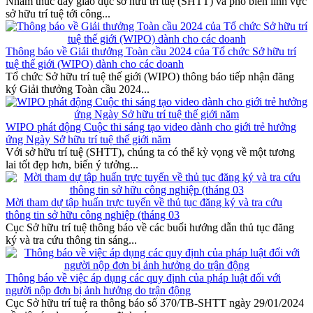
Nhằm thúc đẩy giáo dục sở hữu trí tuệ (SHTT) và phổ biến lĩnh vực
sở hữu trí tuệ tới công...
Thông báo về Giải thưởng Toàn cầu 2024 của Tổ chức Sở hữu trí
tuệ thế giới (WIPO) dành cho các doanh
Tổ chức Sở hữu trí tuệ thế giới (WIPO) thông báo tiếp nhận đăng
ký Giải thưởng Toàn cầu 2024...
WIPO phát động Cuộc thi sáng tạo video dành cho giới trẻ hưởng
ứng Ngày Sở hữu trí tuệ thế giới năm
Với sở hữu trí tuệ (SHTT), chúng ta có thể kỳ vọng về một tương
lai tốt đẹp hơn, biến ý tưởng...
Mời tham dự tập huấn trực tuyến về thủ tục đăng ký và tra cứu
thông tin sở hữu công nghiệp (tháng 03
Cục Sở hữu trí tuệ thông báo về các buổi hướng dẫn thủ tục đăng
ký và tra cứu thông tin sáng...
Thông báo về việc áp dụng các quy định của pháp luật đối với
người nộp đơn bị ảnh hưởng do trận động
Cục Sở hữu trí tuệ ra thông báo số 370/TB-SHTT ngày 29/01/2024