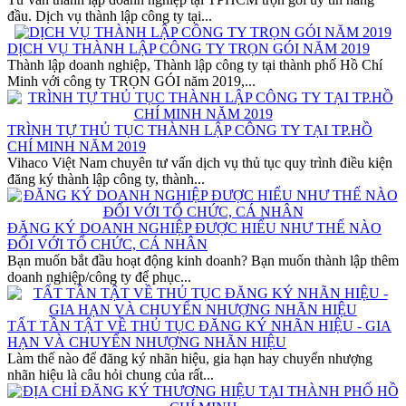
đầu. Dịch vụ thành lập công ty tại...
DỊCH VỤ THÀNH LẬP CÔNG TY TRỌN GÓI NĂM 2019
Thành lập doanh nghiệp, Thành lập công ty tại thành phố Hồ Chí
Minh với công ty TRỌN GÓI năm 2019,...
TRÌNH TỰ THỦ TỤC THÀNH LẬP CÔNG TY TẠI TP.HỒ
CHÍ MINH NĂM 2019
Vihaco Việt Nam chuyên tư vấn dịch vụ thủ tục quy trình điều kiện
đăng ký thành lập công ty, thành...
ĐĂNG KÝ DOANH NGHIỆP ĐƯỢC HIỂU NHƯ THẾ NÀO
ĐỐI VỚI TỔ CHỨC, CÁ NHÂN
Bạn muốn bắt đầu hoạt động kinh doanh? Bạn muốn thành lập thêm
doanh nghiệp/công ty để phục...
TẤT TẦN TẬT VỀ THỦ TỤC ĐĂNG KÝ NHÃN HIỆU - GIA
HẠN VÀ CHUYỂN NHƯỢNG NHÃN HIỆU
Làm thế nào để đăng ký nhãn hiệu, gia hạn hay chuyển nhượng
nhãn hiệu là câu hỏi chung của rất...