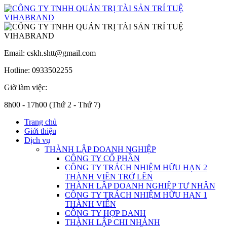
Email: cskh.shtt@gmail.com
Hotline: 0933502255
Giờ làm việc:
8h00 - 17h00 (Thứ 2 - Thứ 7)
Trang chủ
Giới thiệu
Dịch vụ
THÀNH LẬP DOANH NGHIỆP
CÔNG TY CỔ PHẦN
CÔNG TY TRÁCH NHIỆM HỮU HẠN 2
THÀNH VIÊN TRỞ LÊN
THÀNH LẬP DOANH NGHIỆP TƯ NHÂN
CÔNG TY TRÁCH NHIỆM HỮU HẠN 1
THÀNH VIÊN
CÔNG TY HỢP DANH
THÀNH LẬP CHI NHÁNH