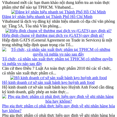
Vihabrand mời các bạn tham khảo nội dung kiểm tra an toàn thực
phẩm như thế nào tại TPHCM. Vihaband...
Đăng ký nhãn hiệu nhanh tại Thành Phố Hồ Chí Minh
Vihabrand là dịch vụ đăng ký nhãn hiệu nhanh có địa chỉ văn phòng
tại: Tầng 5A, Tòa nhà Văn phòng...
Hiệp định chung về thương mại dịch vụ (GATS) quy định gì?
Hiệp định GATS (General Agreement on Trade in Services) là một
trong những hiệp định quan trọng của Tổ...
Tổ chức, cá nhân sản xuất thực phẩm tại TPHCM có những quyền
và nghĩa vụ nào sau đây
Căn cứ theo Điều 7 Luật An toàn thực phẩm 2010 thì các tổ chức,
cá nhân sản xuất thực phẩm có...
Hộ kinh doanh cơ sở sản xuất bánh kẹo huỳnh anh food
Hộ kinh doanh cơ sở sản xuất bánh kẹo Huỳnh Anh Food cần đăng
ký kinh doanh, giấy phép an toàn thực...
Phụ gia thực phẩm có phải thực hiện quy định về ghi nhãn hàng hóa
hay không?
Phụ gia thực phẩm có phải thực hiện quy định về ghi nhãn hàng hóa