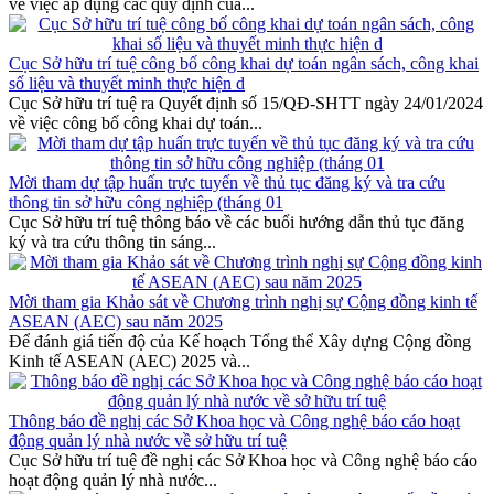
về việc áp dụng các quy định của...
Cục Sở hữu trí tuệ công bố công khai dự toán ngân sách, công khai
số liệu và thuyết minh thực hiện d
Cục Sở hữu trí tuệ ra Quyết định số 15/QĐ-SHTT ngày 24/01/2024
về việc công bố công khai dự toán...
Mời tham dự tập huấn trực tuyến về thủ tục đăng ký và tra cứu
thông tin sở hữu công nghiệp (tháng 01
Cục Sở hữu trí tuệ thông báo về các buổi hướng dẫn thủ tục đăng
ký và tra cứu thông tin sáng...
Mời tham gia Khảo sát về Chương trình nghị sự Cộng đồng kinh tế
ASEAN (AEC) sau năm 2025
Để đánh giá tiến độ của Kế hoạch Tổng thể Xây dựng Cộng đồng
Kinh tế ASEAN (AEC) 2025 và...
Thông báo đề nghị các Sở Khoa học và Công nghệ báo cáo hoạt
động quản lý nhà nước về sở hữu trí tuệ
Cục Sở hữu trí tuệ đề nghị các Sở Khoa học và Công nghệ báo cáo
hoạt động quản lý nhà nước...