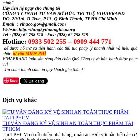
mình”.
Hãy liên hệ ngay cho chúng tôi
CÔNG TY TNHH TƯ VẤN SỞ HỮU TRÍ TUỆ VIHABRAND
ĐC: 20/1/6, Đ.Trục, P.13, Q.Bình Thạnh, TP.Hồ Chí Minh
Email : vihaco.gov@gmail.com
Website.http://dangkythuonghieu.org
Tel : (028) 62 758 518 - Fax: (028) 62 758 519
Hotline:
0933 502 255 – 0909 444 771
để được hỗ trợ và tiến hành các thủ tục pháp lý nhanh nhất và hiệu quả
nhất,
tư vấn MIỄN PHÍ
VIHABRAND luôn sẵn sàng đón chào Quý Công ty và hân hạnh được phục
vụ!
Xin chân thành cảm ơn quý khách ghé thăm!
Save
Dịch vụ khác
TƯ VẤN ĐĂNG KÝ VỆ SINH AN TOÀN THỰC PHẨM TẠI
TPHCM
Tại TPHCM có rất nhiều nhà hàng, quán ăn. Đối với hầu hết các cơ