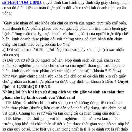
số 14/2014/QĐ-UBND
. quyết định ban hành quy định cấp giấy chúng nhận
cơ sở đủ điều kiện an toàn thực phẩm đối với cơ sở kinh doanh dịch vụ ăn
uống:
"Giấy xác nhận đủ sức khỏe của chủ cơ sở và của người trực tiếp chế biến,
kinh doanh thực phẩm; phiếu báo kết quả cấy phân âm tính mầm bệnh gây
bệnh đường ruột (tả, lỵ, trực khuẩn và thương hàn) của người trực tiếp chế
biến, kinh doanh thực phẩm đối với những vùng có dịch bệnh tiêu chảy
đang lưu hành theo công bố của Bộ Y tế:
a) Đối với cơ sở dưới 30 người: Nộp bản sao giấy xác nhận (có xác nhận
của cơ sở)
b) Đối với cơ sở từ 30 người trở lên: Nộp danh sách kết quả khám sức
khỏe, xét nghiệm phân của chủ cơ sở và của người tham gia trực tiếp chế
biến, kinh doanh thực phẩm (có xác nhận của cơ sở)" (khoản 5 Điều 4).
Như vậy, giấy chứng nhận sức khỏe của chủ cơ sở có cần khi xin cấp giấy
chứng nhận an toàn thực phẩm và được quy định tại khoản 5 Điều 4
Quyết
định số 14/2014/QĐ-UBND.
Những lợi ích khi bạn sử dụng dịch vụ​ xin giấy vệ sinh an toàn thực
phẩm cho hộ kinh doanh của Vihabrand
- Tiết kiệm rất nhiều chi phí nếu set up cơ sở không đúng tiêu chuẩn an
toàn thực phẩm (thường liên quan đến việc phải xây dựng, sửa chữa cơ sở
vật chất). Chúng tôi sẽ tư vấn và tận dụng tối đa hiện trạng của đơn vị
- Tiết kiệm nhiều thời gian, với kinh nghiệm nhiều năm và làm nhiều
trường hợp khó thì chắc chắn sẽ tiết kiệm được thời gian soạn hồ sơ, nộp hồ
sơ cho quý cơ sở. Đặc biệt và quan trọng nhất là tỉ lệ bị đánh rớt là rất thấp