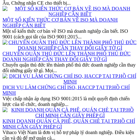
Âu, Chứng nhận CE cho thiết bị...
MỘT SỐ KIẾN THỨC CƠ BẢN VỀ ISO MÀ DOANH
NGHIỆP CẦN BIẾT
Một số kiến thức cơ bản về ISO mà doanh nghiệp cần biết. ISO
9001 (cách gọi tắt của ISO 9001:2015...
CHUYỂN QUẬN THỦ ĐỨC LÊN THÀNH PHỐ THỦ ĐỨC
DOANH NGHIỆP CẦN THAY ĐỔI GIẤY TỜ GÌ
Chuyển quận thủ đức lên thành phố thủ đức doanh nghiệp cần thay
đổi những giấy tờ gì. Mọi...
DỊCH VỤ LÀM CHỨNG CHỈ ISO, HACCP TẠI TP.HỒ CHÍ
MINH
Việc chấp nhận áp dụng ISO 9001:2015 là một quyết định chiến
lược của tổ chức, doanh nghiệp...
KINH DOANH QUÁN CÀ PHÊ, QUÁN CHÈ TẠI TP.HỒ CHÍ
MINH CẦN GIẤY PHÉP GÌ
Vihaco Việt Nam là đơn vị hỗ trợ pháp lý doanh nghiệp. Điều kiện
cần và đủ để mở quán cà...