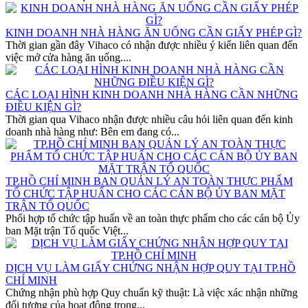
KINH DOANH NHÀ HÀNG ĂN UỐNG CẦN GIẤY PHÉP GÌ?
Thời gian gần đây Vihaco có nhận được nhiều ý kiến liên quan đến
việc mở cửa hàng ăn uống....
CÁC LOẠI HÌNH KINH DOANH NHÀ HÀNG CẦN NHỮNG
ĐIỀU KIỆN GÌ?
Thời gian qua Vihaco nhận được nhiều câu hỏi liên quan đến kinh
doanh nhà hàng như: Bên em đang có...
TP.HỒ CHÍ MINH BAN QUẢN LÝ AN TOÀN THỰC PHẨM
TỔ CHỨC TẬP HUẤN CHO CÁC CÁN BỘ ỦY BAN MẶT
TRẬN TỔ QUỐC
Phối hợp tổ chức tập huấn về an toàn thực phẩm cho các cán bộ Ủy
ban Mặt trận Tổ quốc Việt...
DỊCH VỤ LÀM GIẤY CHỨNG NHẬN HỢP QUY TẠI TP.HỒ
CHÍ MINH
Chứng nhận phù hợp Quy chuẩn kỹ thuật: Là việc xác nhận những
đối tượng của hoạt động trong...