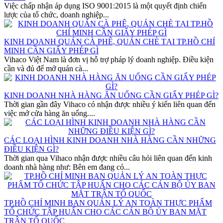
Việc chấp nhận áp dụng ISO 9001:2015 là một quyết định chiến
lược của tổ chức, doanh nghiệp...
KINH DOANH QUÁN CÀ PHÊ, QUÁN CHÈ TẠI TP.HỒ CHÍ
MINH CẦN GIẤY PHÉP GÌ
Vihaco Việt Nam là đơn vị hỗ trợ pháp lý doanh nghiệp. Điều kiện
cần và đủ để mở quán cà...
KINH DOANH NHÀ HÀNG ĂN UỐNG CẦN GIẤY PHÉP GÌ?
Thời gian gần đây Vihaco có nhận được nhiều ý kiến liên quan đến
việc mở cửa hàng ăn uống....
CÁC LOẠI HÌNH KINH DOANH NHÀ HÀNG CẦN NHỮNG
ĐIỀU KIỆN GÌ?
Thời gian qua Vihaco nhận được nhiều câu hỏi liên quan đến kinh
doanh nhà hàng như: Bên em đang có...
TP.HỒ CHÍ MINH BAN QUẢN LÝ AN TOÀN THỰC PHẨM
TỔ CHỨC TẬP HUẤN CHO CÁC CÁN BỘ ỦY BAN MẶT
TRẬN TỔ QUỐC