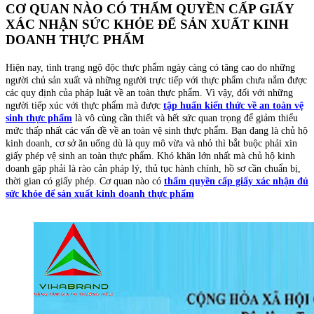
CƠ QUAN NÀO CÓ THẨM QUYỀN CẤP GIẤY
XÁC NHẬN SỨC KHỎE ĐỂ SẢN XUẤT KINH
DOANH THỰC PHẨM
Hiện nay, tình trạng ngộ độc thực phẩm ngày càng có tăng cao do những
người chủ sản xuất và những người trực tiếp với thực phẩm chưa nắm được
các quy định của pháp luật về an toàn thực phẩm. Vì vậy, đối với những
người tiếp xúc với thực phẩm mà được
tập huấn kiến thức về an toàn vệ
sinh thực phẩm
là vô cùng cần thiết và hết sức quan trọng để giảm thiểu
mức thấp nhất các vấn đề về an toàn vệ sinh thực phẩm. Bạn đang là chủ hộ
kinh doanh, cơ sở ăn uống dù là quy mô vừa và nhỏ thì bắt buộc phải xin
giấy phép vệ sinh an toàn thực phẩm. Khó khăn lớn nhất mà chủ hộ kinh
doanh gặp phải là rào cản pháp lý, thủ tục hành chính, hồ sơ cần chuẩn bị,
thời gian có giấy phép. Cơ quan nào có
thẩm quyền cấp giấy xác nhận đủ
sức khỏe để sản xuất kinh doanh thực phẩm