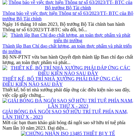
Thông báo về việc thực hiện Thông tư số 63/2023/TT- BTC của Bộ
trưởng Bộ Tài chính
Ngày 16 tháng 10 năm 2023, Bộ trưởng Bộ Tài chính ban hành
Thông tư số 63/2023/TT-BTC sửa đổi, bổ...
Thành lập Ban Chỉ đạo chất lượng, an toàn thực phẩm và phát triển
thị trường
Bộ NN-PTNT vừa ban hành Quyết định thành lập Ban chỉ đạo chất
lượng, an toàn thực phẩm và phát...
THIẾT KẾ, BỐ TRÍ NHÀ XƯỞNG PHẢI ĐÁP ỨNG CÁC
ĐIỀU KIỆN NÀO SAU ĐÂY
Thiết kế, bố trí nhà xưởng phải đáp ứng các điều kiện nào sau đây,
việc cấp giấy chứng...
GIẢI BÓNG ĐÁ NGÔI SAO SỞ HỮU TRÍ TUỆ PHÍA NAM,
LẦN THỨ X - 2023
Mời các bạn tham khảo giải bóng đá ngôi sao sở hữu trí tuệ phía
Nam lần 10 năm 2023. Đại diện...