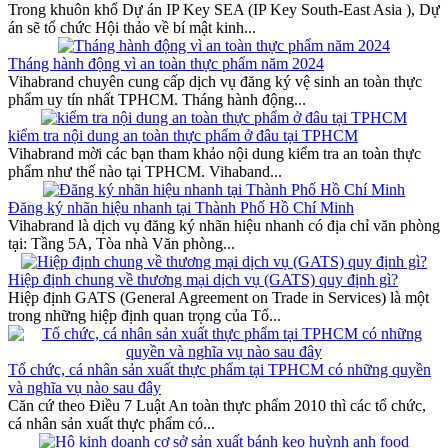
Trong khuôn khổ Dự án IP Key SEA (IP Key South-East Asia ), Dự
án sẽ tổ chức Hội thảo về bí mật kinh...
Tháng hành động vì an toàn thực phẩm năm 2024
Vihabrand chuyên cung cấp dịch vụ đăng ký vệ sinh an toàn thực
phẩm uy tín nhất TPHCM. Tháng hành động...
kiểm tra nội dung an toàn thực phẩm ở đâu tại TPHCM
Vihabrand mời các bạn tham khảo nội dung kiểm tra an toàn thực
phẩm như thế nào tại TPHCM. Vihaband...
Đăng ký nhãn hiệu nhanh tại Thành Phố Hồ Chí Minh
Vihabrand là dịch vụ đăng ký nhãn hiệu nhanh có địa chỉ văn phòng
tại: Tầng 5A, Tòa nhà Văn phòng...
Hiệp định chung về thương mại dịch vụ (GATS) quy định gì?
Hiệp định GATS (General Agreement on Trade in Services) là một
trong những hiệp định quan trọng của Tổ...
Tổ chức, cá nhân sản xuất thực phẩm tại TPHCM có những quyền
và nghĩa vụ nào sau đây
Căn cứ theo Điều 7 Luật An toàn thực phẩm 2010 thì các tổ chức,
cá nhân sản xuất thực phẩm có...