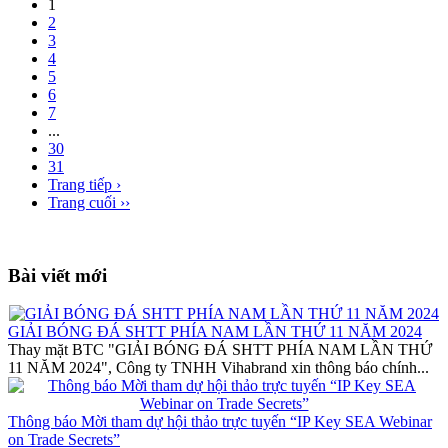
1
2
3
4
5
6
7
...
30
31
Trang tiếp ›
Trang cuối ››
Bài viết mới
GIẢI BÓNG ĐÁ SHTT PHÍA NAM LẦN THỨ 11 NĂM 2024
Thay mặt BTC "GIẢI BÓNG ĐÁ SHTT PHÍA NAM LẦN THỨ
11 NĂM 2024", Công ty TNHH Vihabrand xin thông báo chính...
Thông báo Mời tham dự hội thảo trực tuyến “IP Key SEA Webinar
on Trade Secrets”