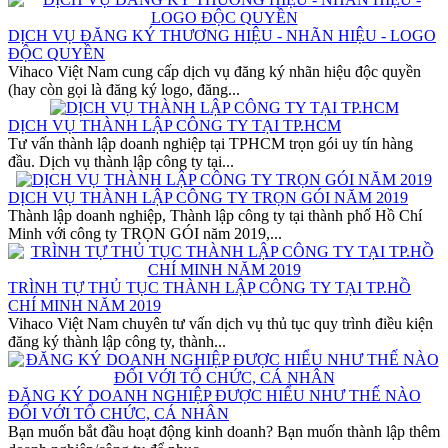
DỊCH VỤ ĐĂNG KÝ THƯƠNG HIỆU - NHÃN HIỆU - LOGO
ĐỘC QUYỀN
Vihaco Việt Nam cung cấp dịch vụ đăng ký nhãn hiệu độc quyền
(hay còn gọi là đăng ký logo, đăng...
DỊCH VỤ THÀNH LẬP CÔNG TY TẠI TP.HCM
Tư vấn thành lập doanh nghiệp tại TPHCM trọn gói uy tín hàng
đầu. Dịch vụ thành lập công ty tại...
DỊCH VỤ THÀNH LẬP CÔNG TY TRỌN GÓI NĂM 2019
Thành lập doanh nghiệp, Thành lập công ty tại thành phố Hồ Chí
Minh với công ty TRỌN GÓI năm 2019,...
TRÌNH TỰ THỦ TỤC THÀNH LẬP CÔNG TY TẠI TP.HỒ
CHÍ MINH NĂM 2019
Vihaco Việt Nam chuyên tư vấn dịch vụ thủ tục quy trình điều kiện
đăng ký thành lập công ty, thành...
ĐĂNG KÝ DOANH NGHIỆP ĐƯỢC HIỂU NHƯ THẾ NÀO
ĐỐI VỚI TỔ CHỨC, CÁ NHÂN
Bạn muốn bắt đầu hoạt động kinh doanh? Bạn muốn thành lập thêm