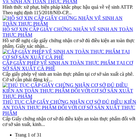
VỆ SINH AN TOÀN THỰC PHẨM
Hình thức xử phạt, biện pháp khắc phục hậu quả về vệ sinh ATTP.
Theo nghị định 115/2018/NĐ-CP...
HỒ SƠ XIN CẤP GIẤY CHỨNG NHẬN VỆ SINH AN TOÀN
THỰC PHẨM
Hồ sơ đề nghị cấp giấy chứng nhận cơ sở đủ điều kiện an toàn thực
phẩm. Giấy xác nhận...
CẤP GIẤY PHÉP VỆ SINH AN TOÀN THỰC PHẨM TẠI CƠ
SỞ SẢN XUẤT CÀ PHÊ
Cấp giấy phép vệ sinh an toàn thực phẩm tại cơ sở sản xuất cà phê.
Cở sở cần phải đăng ký...
THỦ TỤC CẤP GIẤY CHỨNG NHẬN CƠ SỞ ĐỦ ĐIỀU KIỆN
AN TOÀN THỰC PHẨM ĐỐI VỚI CƠ SỞ SẢN XUẤT THỰC
PHẨM
Cấp Giấy chứng nhận cơ sở đủ điều kiện an toàn thực phẩm đối với
cơ sở sản xuất, kinh...
Trang 1 of 31