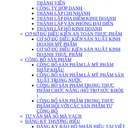
THÀNH VIÊN
CÔNG TY HỢP DANH
THÀNH LẬP CHI NHÁNH
THÀNH LẬP ĐỊA ĐIỂM KINH DOANH
THÀNH LẬP VĂN PHÒNG ĐẠI DIỆN
THÀNH LẬP HỘ KINH DOANH
CƠ SỞ ĐỦ ĐIỀU KIỆN AN TOÀN THỰC PHẨM
CƠ SỞ ĐỦ ĐIỀU KIỆN SẢN XUẤT KINH
DOANH MỸ PHẨM
CƠ SỞ ĐỦ ĐIỀU KIỆN SẢN XUẤT KINH
DOANH THỰC PHẨM
CÔNG BỐ SẢN PHẨM
CÔNG BỐ SẢN PHẨM LÀ MỸ PHẨM
NHẬP KHẨU
CÔNG BỐ SẢN PHẨM LÀ MỸ PHẨM SẢN
XUẤT TRONG NƯỚC
CÔNG BỐ SẢN PHẨM TRONG THỰC
PHẨM CHỨC NĂNG (HỖ TRỢ SỨC KHỎE
)
CÔNG BỐ SẢN PHẨM TRONG THỰC
PHẨM ĐỐI VỚI CÁC SẢN PHẨM TỰ
CÔNG BỐ
TƯ VẤN MÃ SỐ MÃ VẠCH
ĐĂNG KÝ THƯƠNG HIỆU
ĐĂNG KÝ BẢO HỘ NHÃN HIỆU TẠI VIỆT