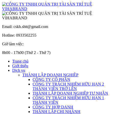
Email: cskh.shtt@gmail.com
Hotline: 0933502255
Giờ làm việc:
8h00 - 17h00 (Thứ 2 - Thứ 7)
Trang chủ
Giới thiệu
Dịch vụ
THÀNH LẬP DOANH NGHIỆP
CÔNG TY CỔ PHẦN
CÔNG TY TRÁCH NHIỆM HỮU HẠN 2
THÀNH VIÊN TRỞ LÊN
THÀNH LẬP DOANH NGHIỆP TƯ NHÂN
CÔNG TY TRÁCH NHIỆM HỮU HẠN 1
THÀNH VIÊN
CÔNG TY HỢP DANH
THÀNH LẬP CHI NHÁNH