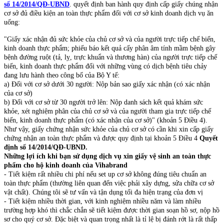
số 14/2014/QĐ-UBND
. quyết định ban hành quy định cấp giấy chúng nhận
cơ sở đủ điều kiện an toàn thực phẩm đối với cơ sở kinh doanh dịch vụ ăn
uống:
"Giấy xác nhận đủ sức khỏe của chủ cơ sở và của người trực tiếp chế biến,
kinh doanh thực phẩm; phiếu báo kết quả cấy phân âm tính mầm bệnh gây
bệnh đường ruột (tả, lỵ, trực khuẩn và thương hàn) của người trực tiếp chế
biến, kinh doanh thực phẩm đối với những vùng có dịch bệnh tiêu chảy
đang lưu hành theo công bố của Bộ Y tế:
a) Đối với cơ sở dưới 30 người: Nộp bản sao giấy xác nhận (có xác nhận
của cơ sở)
b) Đối với cơ sở từ 30 người trở lên: Nộp danh sách kết quả khám sức
khỏe, xét nghiệm phân của chủ cơ sở và của người tham gia trực tiếp chế
biến, kinh doanh thực phẩm (có xác nhận của cơ sở)" (khoản 5 Điều 4).
Như vậy, giấy chứng nhận sức khỏe của chủ cơ sở có cần khi xin cấp giấy
chứng nhận an toàn thực phẩm và được quy định tại khoản 5 Điều 4
Quyết
định số 14/2014/QĐ-UBND.
Những lợi ích khi bạn sử dụng dịch vụ​ xin giấy vệ sinh an toàn thực
phẩm cho hộ kinh doanh của Vihabrand
- Tiết kiệm rất nhiều chi phí nếu set up cơ sở không đúng tiêu chuẩn an
toàn thực phẩm (thường liên quan đến việc phải xây dựng, sửa chữa cơ sở
vật chất). Chúng tôi sẽ tư vấn và tận dụng tối đa hiện trạng của đơn vị
- Tiết kiệm nhiều thời gian, với kinh nghiệm nhiều năm và làm nhiều
trường hợp khó thì chắc chắn sẽ tiết kiệm được thời gian soạn hồ sơ, nộp hồ
sơ cho quý cơ sở. Đặc biệt và quan trọng nhất là tỉ lệ bị đánh rớt là rất thấp