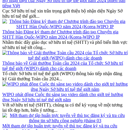
Bộ nhận diện của Ngày Sở hữu trí tuệ thế giới năm 2024 phiên bản
tiếng Việt
Cục Sở hữu trí tuệ xin trân trọng giới thiệu bộ nhận diện Ngày Sở
hữu trí tuệ thế giới...
Thông báo Đăng ký tham dự Chương trình đào tạo Chuyên gia
SHTT Hàn Quốc-WIPO năm 2024 (Korea-WIPO IP
Nhằm thúc đẩy giáo dục sở hữu trí tuệ (SHTT) và phổ biến lĩnh vực
sở hữu trí tuệ tới công...
Thông báo về Giải thưởng Toàn cầu 2024 của Tổ chức Sở hữu trí
tuệ thế giới (WIPO) dành cho các doanh
Tổ chức Sở hữu trí tuệ thế giới (WIPO) thông báo tiếp nhận đăng
ký Giải thưởng Toàn cầu 2024...
WIPO phát động Cuộc thi sáng tạo video dành cho giới trẻ hưởng
ứng Ngày Sở hữu trí tuệ thế giới năm
Với sở hữu trí tuệ (SHTT), chúng ta có thể kỳ vọng về một tương
lai tốt đẹp hơn, biến ý tưởng...
Mời tham dự tập huấn trực tuyến về thủ tục đăng ký và tra cứu