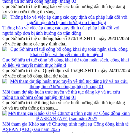
thông tin sở hữu công nghiệp (tháng 03
Cục Sở hữu trí tuệ thông báo về các buổi hướng dẫn thủ tục đăng
ký và tra cứu thông tin sáng...
Thông báo về việc áp dụng các quy định của pháp luật đối với
người nộp đơn bị ảnh hưởng do trận động
Cục Sở hữu trí tuệ ra thông báo số 370/TB-SHTT ngày 29/01/2024
về việc áp dụng các quy định của...
Cục Sở hữu trí tuệ công bố công khai dự toán ngân sách, công khai
số liệu và thuyết minh thực hiện d
Cục Sở hữu trí tuệ ra Quyết định số 15/QĐ-SHTT ngày 24/01/2024
về việc công bố công khai dự toán...
Mời tham dự tập huấn trực tuyến về thủ tục đăng ký và tra cứu
thông tin sở hữu công nghiệp (tháng 01
Cục Sở hữu trí tuệ thông báo về các buổi hướng dẫn thủ tục đăng
ký và tra cứu thông tin sáng...
Mời tham gia Khảo sát về Chương trình nghị sự Cộng đồng kinh tế
ASEAN (AEC) sau năm 2025