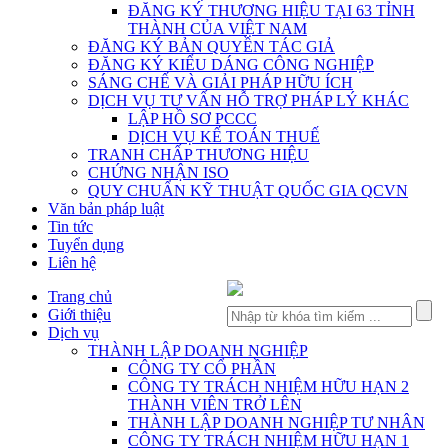
ĐĂNG KÝ THƯƠNG HIỆU TẠI 63 TỈNH
THÀNH CỦA VIỆT NAM
ĐĂNG KÝ BẢN QUYỀN TÁC GIẢ
ĐĂNG KÝ KIỂU DÁNG CÔNG NGHIỆP
SÁNG CHẾ VÀ GIẢI PHÁP HỮU ÍCH
DỊCH VỤ TƯ VẤN HỖ TRỢ PHÁP LÝ KHÁC
LẬP HỒ SƠ PCCC
DỊCH VỤ KẾ TOÁN THUẾ
TRANH CHẤP THƯƠNG HIỆU
CHỨNG NHẬN ISO
QUY CHUẨN KỸ THUẬT QUỐC GIA QCVN
Văn bản pháp luật
Tin tức
Tuyển dụng
Liên hệ
Trang chủ
Giới thiệu
Dịch vụ
THÀNH LẬP DOANH NGHIỆP
CÔNG TY CỔ PHẦN
CÔNG TY TRÁCH NHIỆM HỮU HẠN 2
THÀNH VIÊN TRỞ LÊN
THÀNH LẬP DOANH NGHIỆP TƯ NHÂN
CÔNG TY TRÁCH NHIỆM HỮU HẠN 1