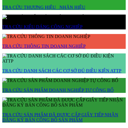
TRA CỨU THƯƠNG HIỆU_ NHÃN HIỆU
TRA CỨU KIỂU DÁNG CÔNG NGHIỆP
TRA CỨU THÔNG TIN DOANH NGHIỆP
TRA CỨU DANH SÁCH CÁC CƠ SỞ ĐỦ ĐIỀU KIỆN ATTP
TRA CỨU SẢN PHẨM DOANH NGHIỆP TỰ CÔNG BỐ
TRA CỨU SẢN PHẨM ĐÃ ĐƯỢC CẤP GIẤY TIẾP NHẬN
ĐĂNG KÝ BẢN CÔNG BỐ SẢN PHẨM