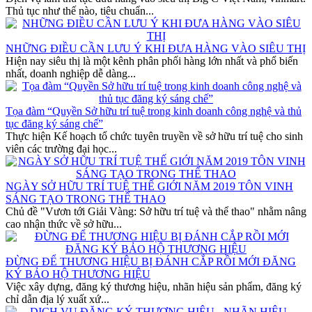
Thủ tục như thế nào, tiêu chuẩn...
NHỮNG ĐIỀU CẦN LƯU Ý KHI ĐƯA HÀNG VÀO SIÊU THỊ
Hiện nay siêu thị là một kênh phân phối hàng lớn nhất và phổ biến
nhất, doanh nghiệp dễ dàng...
Tọa đàm “Quyền Sở hữu trí tuệ trong kinh doanh công nghệ và thủ
tục đăng ký sáng chế”
Thực hiện Kế hoạch tổ chức tuyên truyền về sở hữu trí tuệ cho sinh
viên các trường đại học...
NGÀY SỞ HỮU TRÍ TUỆ THẾ GIỚI NĂM 2019 TÔN VINH
SÁNG TẠO TRONG THỂ THAO
Chủ đề "Vươn tới Giải Vàng: Sở hữu trí tuệ và thể thao" nhằm nâng
cao nhận thức về sở hữu...
ĐỪNG ĐỂ THƯƠNG HIỆU BỊ ĐÁNH CẮP RỒI MỚI ĐĂNG
KÝ BẢO HỘ THƯƠNG HIỆU
Việc xây dựng, đăng ký thương hiệu, nhãn hiệu sản phẩm, đăng ký
chỉ dẫn địa lý xuất xứ...