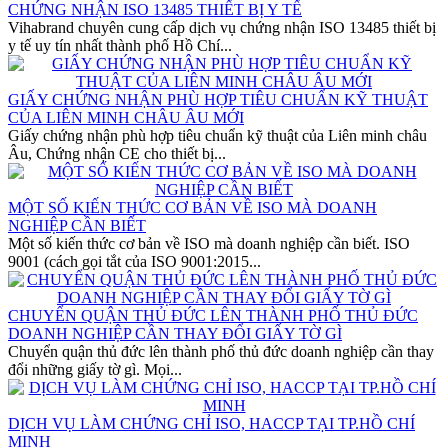
CHỨNG NHẬN ISO 13485 THIẾT BỊ Y TẾ
Vihabrand chuyên cung cấp dịch vụ chứng nhận ISO 13485 thiết bị
y tế uy tín nhất thành phố Hồ Chí...
GIẤY CHỨNG NHẬN PHÙ HỢP TIÊU CHUẨN KỸ THUẬT
CỦA LIÊN MINH CHÂU ÂU MỚI
Giấy chứng nhận phù hợp tiêu chuẩn kỹ thuật của Liên minh châu
Âu, Chứng nhận CE cho thiết bị...
MỘT SỐ KIẾN THỨC CƠ BẢN VỀ ISO MÀ DOANH
NGHIỆP CẦN BIẾT
Một số kiến thức cơ bản về ISO mà doanh nghiệp cần biết. ISO
9001 (cách gọi tắt của ISO 9001:2015...
CHUYỂN QUẬN THỦ ĐỨC LÊN THÀNH PHỐ THỦ ĐỨC
DOANH NGHIỆP CẦN THAY ĐỔI GIẤY TỜ GÌ
Chuyển quận thủ đức lên thành phố thủ đức doanh nghiệp cần thay
đổi những giấy tờ gì. Mọi...
DỊCH VỤ LÀM CHỨNG CHỈ ISO, HACCP TẠI TP.HỒ CHÍ
MINH