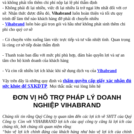
và không phải tốn thêm chi phí nộp lại lệ phí thẩm định
- Không phải đi lại nhiều, việc đi lại nhiều là trở ngại lớn nhất đối với cơ
sở. Nhận thức được điều đó,
Vihabrand
luôn hoàn thiện và tối ưu quy
trình để làm thế nào khách hàng đỡ phải di chuyển nhiều
-
Vihabrand
luôn báo giá trọn gói và hầu như không phát sinh thêm chi
phí cho quý cơ sở
- Có chuyên viên xuống làm việc trực tiếp và tư vấn nhiệt tình. Quan trọng
là cùng cơ sở tiếp đoàn thẩm định
- Thanh toán ban đầu với mức phí phù hợp, đảm bảo quyền lợi và sự an
tâm cho hộ kinh doanh của khách hàng
- Và còn rất nhiều lợi ích khác khi sử dụng dịch vụ của
Vihabrand
hẩm quyền cấp giấy xác nhận đủ
Vậy trên đây là những quy định và
t
sức khỏe để SXKDTP
. Mọi thắc mắc vui lòng liên hệ
ĐƠN VỊ HỖ TRỢ PHÁP LÝ DOANH
NGHIỆP VIHABRAND
Chúng tôi tin rằng Quý Công ty quan tâm đến các lợi ích về SHTT của Quý
Công ty. Còn với VIHABRAND lợi ích của quý công ty cũng là lợi ích của
chúng tôi, bởi chúng tôi quan niệm rằng:
“bảo vệ lợi ích chính đáng của khách hàng như bảo vệ lợi ích của chính