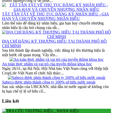
doanh nghiệp/công ty để phục...
TẤT TẦN TẬT VỀ THỦ TỤC ĐĂNG KÝ NHÃN HIỆU - GIA
HẠN VÀ CHUYỂN NHƯỢNG NHÃN HIỆU
Làm thế nào để đăng ký nhãn hiệu, gia hạn hay chuyển nhượng
nhãn hiệu là câu hỏi chung của rất...
ĐỊA CHỈ ĐĂNG KÝ THƯƠNG HIỆU TẠI THÀNH PHỐ HỒ
CHÍ MINH
Sau khi thành lập doanh nghiệp, việc đăng ký tên thương hiệu là
một bước rất quan trọng. Vây tên...
An toàn thực phẩm và vai trò của truyền thông khoa học
Ngày 26/11, tại Hà Nội, Hội Nhà báo Việt Nam cùng với Hiệp hội
CropLife Việt Nam tổ chức hội thảo:...
Sabeco được phép thành công ty 100% sở hữu nước ngoài
Sau xác nhận của UBCKNN, nhà đầu tư nước ngoài sẽ không còn
bị hạn chế tỷ lệ sở hữu cổ...
Liên kết