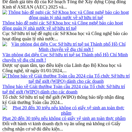
Để đánh giá tiến độ của Kế hoạch Tổng thể Xây dựng Cộng đồng
Kinh tế ASEAN (AEC) 2025 và...
Thông báo đề nghị các Sở Khoa học và Công nghệ báo cáo hoạt
động quản lý nhà nước về sở hữu trí tuệ
Cục Sở hữu trí tuệ đề nghị các Sở Khoa học và Công nghệ báo cáo
hoạt động quản lý nhà nước...
Văn phòng đại diện Cục Sở hữu trí tuệ tại Thành phố Hồ Chí Minh
chuyển về địa chỉ mới !
Được sự quan tâm, tạo điều kiện của Lãnh đạo Bộ Khoa học và
Công nghệ, từ ngày 01/01/2024,...
Thông báo về Giải thưởng Toàn cầu 2024 của Tổ chức Sở hữu trí
tuệ thế giới (WIPO) dành cho các doanh
Tổ chức Sở hữu trí tuệ thế giới (WIPO) thông báo tiếp nhận đăng
ký Giải thưởng Toàn cầu 2024...
Phạt 20 đến 30 triệu nếu không có giấy vệ sinh an toàn thực phẩm
Đối với hành vi kinh doanh dịch vụ ăn uống mà không có Giấy
chứng nhận cơ sở đủ điều kiện...