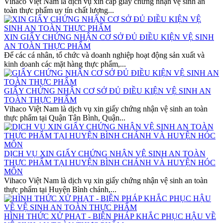
Vihaco Việt Nam là dịch vụ xin cấp giấy chứng nhận vệ sinh an
toàn thực phẩm uy tín chất lượng...
XIN GIẤY CHỨNG NHẬN CƠ SỞ ĐỦ ĐIỀU KIỆN VỆ SINH
AN TOÀN THỰC PHẨM
Để các cá nhân, tổ chức và doanh nghiệp hoạt động sản xuất và
kinh doanh các mặt hàng thực phẩm,...
GIẤY CHỨNG NHẬN CƠ SỞ ĐỦ ĐIỀU KIỆN VỆ SINH AN
TOÀN THỰC PHẨM
Vihaco Việt Nam là dịch vụ xin giấy chứng nhận vệ sinh an toàn
thực phẩm tại Quận Tân Bình, Quận...
DỊCH VỤ XIN GIẤY CHỨNG NHẬN VỆ SINH AN TOÀN
THỰC PHẨM TẠI HUYỆN BÌNH CHÁNH VÀ HUYỆN HÓC
MÔN
Vihaco Việt Nam là dịch vụ xin giấy chứng nhận vệ sinh an toàn
thực phẩm tại Huyện Bình chánh,...
HÌNH THỨC XỬ PHẠT - BIỆN PHÁP KHẮC PHỤC HẬU VỀ