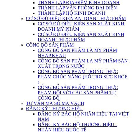
THÀNH LẬP ĐỊA ĐIỂM KINH DOANH
THÀNH LẬP VĂN PHÒNG ĐẠI DIỆN
THÀNH LẬP HỘ KINH DOANH
CƠ SỞ ĐỦ ĐIỀU KIỆN AN TOÀN THỰC PHẨM
CƠ SỞ ĐỦ ĐIỀU KIỆN SẢN XUẤT KINH
DOANH MỸ PHẨM
CƠ SỞ ĐỦ ĐIỀU KIỆN SẢN XUẤT KINH
DOANH THỰC PHẨM
CÔNG BỐ SẢN PHẨM
CÔNG BỐ SẢN PHẨM LÀ MỸ PHẨM
NHẬP KHẨU
CÔNG BỐ SẢN PHẨM LÀ MỸ PHẨM SẢN
XUẤT TRONG NƯỚC
CÔNG BỐ SẢN PHẨM TRONG THỰC
PHẨM CHỨC NĂNG (HỖ TRỢ SỨC KHỎE
)
CÔNG BỐ SẢN PHẨM TRONG THỰC
PHẨM ĐỐI VỚI CÁC SẢN PHẨM TỰ
CÔNG BỐ
TƯ VẤN MÃ SỐ MÃ VẠCH
ĐĂNG KÝ THƯƠNG HIỆU
ĐĂNG KÝ BẢO HỘ NHÃN HIỆU TẠI VIỆT
NAM
ĐĂNG KÝ BẢO HỘ THƯƠNG HIỆU -
NHÃN HIỆU QUỐC TẾ