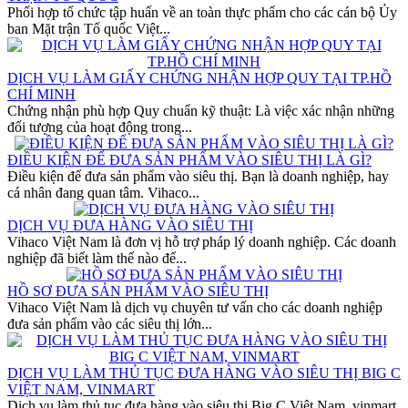
Phối hợp tổ chức tập huấn về an toàn thực phẩm cho các cán bộ Ủy
ban Mặt trận Tổ quốc Việt...
DỊCH VỤ LÀM GIẤY CHỨNG NHẬN HỢP QUY TẠI TP.HỒ
CHÍ MINH
Chứng nhận phù hợp Quy chuẩn kỹ thuật: Là việc xác nhận những
đối tượng của hoạt động trong...
ĐIỀU KIỆN ĐỂ ĐƯA SẢN PHẨM VÀO SIÊU THỊ LÀ GÌ?
Điều kiện để đưa sản phẩm vào siêu thị. Bạn là doanh nghiệp, hay
cá nhân đang quan tâm. Vihaco...
DỊCH VỤ ĐƯA HÀNG VÀO SIÊU THỊ
Vihaco Việt Nam là đơn vị hỗ trợ pháp lý doanh nghiệp. Các doanh
nghiệp đã biết làm thế nào để...
HỒ SƠ ĐƯA SẢN PHẨM VÀO SIÊU THỊ
Vihaco Việt Nam là dịch vụ chuyên tư vấn cho các doanh nghiệp
đưa sản phẩm vào các siêu thị lớn...
DỊCH VỤ LÀM THỦ TỤC ĐƯA HÀNG VÀO SIÊU THỊ BIG C
VIỆT NAM, VINMART
Dịch vụ làm thủ tục đưa hàng vào siêu thị Big C Việt Nam, vinmart.