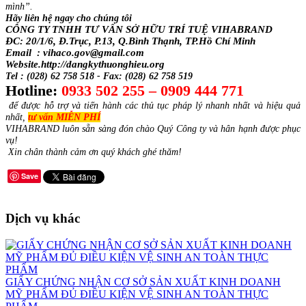
mình”.
Hãy liên hệ ngay cho chúng tôi
CÔNG TY TNHH TƯ VẤN SỞ HỮU TRÍ TUỆ VIHABRAND
ĐC: 20/1/6, Đ.Trục, P.13, Q.Bình Thạnh, TP.Hồ Chí Minh
Email : vihaco.gov@gmail.com
Website.http://dangkythuonghieu.org
Tel : (028) 62 758 518 - Fax: (028) 62 758 519
Hotline:
0933 502 255 – 0909 444 771
để được hỗ trợ và tiến hành các thủ tục pháp lý nhanh nhất và hiệu quả
nhất,
tư vấn MIỄN PHÍ
VIHABRAND luôn sẵn sàng đón chào Quý Công ty và hân hạnh được phục
vụ!
Xin chân thành cảm ơn quý khách ghé thăm!
Save
Dịch vụ khác
GIẤY CHỨNG NHẬN CƠ SỞ SẢN XUẤT KINH DOANH
MỸ PHẨM ĐỦ ĐIỀU KIỆN VỆ SINH AN TOÀN THỰC