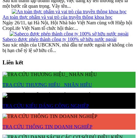
Sau khi thành lập doanh nghiệp, việc đăng ký tên thương hiệu là
một bước rất quan trọng. Vây tên...
An toàn thực phẩm và vai trò của truyền thông khoa học
Ngày 26/11, tại Hà Nội, Hội Nhà báo Việt Nam cùng với Hiệp hội
CropLife Việt Nam tổ chức hội thảo:...
Sabeco được phép thành công ty 100% sở hữu nước ngoài
Sau xác nhận của UBCKNN, nhà đầu tư nước ngoài sẽ không còn
bị hạn chế tỷ lệ sở hữu cổ...
Liên kết
TRA CỨU THƯƠNG HIỆU_ NHÃN HIỆU
TRA CỨU KIỂU DÁNG CÔNG NGHIỆP
TRA CỨU THÔNG TIN DOANH NGHIỆP