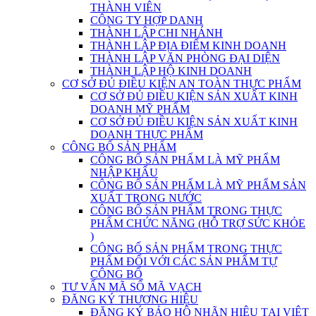
THÀNH VIÊN
CÔNG TY HỢP DANH
THÀNH LẬP CHI NHÁNH
THÀNH LẬP ĐỊA ĐIỂM KINH DOANH
THÀNH LẬP VĂN PHÒNG ĐẠI DIỆN
THÀNH LẬP HỘ KINH DOANH
CƠ SỞ ĐỦ ĐIỀU KIỆN AN TOÀN THỰC PHẨM
CƠ SỞ ĐỦ ĐIỀU KIỆN SẢN XUẤT KINH
DOANH MỸ PHẨM
CƠ SỞ ĐỦ ĐIỀU KIỆN SẢN XUẤT KINH
DOANH THỰC PHẨM
CÔNG BỐ SẢN PHẨM
CÔNG BỐ SẢN PHẨM LÀ MỸ PHẨM
NHẬP KHẨU
CÔNG BỐ SẢN PHẨM LÀ MỸ PHẨM SẢN
XUẤT TRONG NƯỚC
CÔNG BỐ SẢN PHẨM TRONG THỰC
PHẨM CHỨC NĂNG (HỖ TRỢ SỨC KHỎE
)
CÔNG BỐ SẢN PHẨM TRONG THỰC
PHẨM ĐỐI VỚI CÁC SẢN PHẨM TỰ
CÔNG BỐ
TƯ VẤN MÃ SỐ MÃ VẠCH
ĐĂNG KÝ THƯƠNG HIỆU
ĐĂNG KÝ BẢO HỘ NHÃN HIỆU TẠI VIỆT