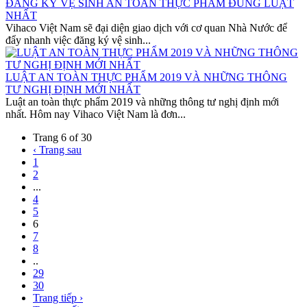
ĐĂNG KÝ VỆ SINH AN TOÀN THỰC PHẨM ĐÚNG LUẬT
NHẤT
Vihaco Việt Nam sẽ đại diện giao dịch với cơ quan Nhà Nước để
đẩy nhanh việc đăng ký vệ sinh...
LUẬT AN TOÀN THỰC PHẨM 2019 VÀ NHỮNG THÔNG
TƯ NGHỊ ĐỊNH MỚI NHẤT
Luật an toàn thực phẩm 2019 và những thông tư nghị định mới
nhất. Hôm nay Vihaco Việt Nam là đơn...
Trang 6 of 30
‹ Trang sau
1
2
...
4
5
6
7
8
..
29
30
Trang tiếp ›