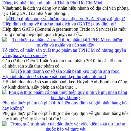
Đăng ký nhãn hiệu nhanh tại Thành Phố Hồ Chí Minh
Vihabrand là dịch vụ đăng ký nhãn hiệu nhanh có địa chỉ văn phòng
tại: Tầng 5A, Tòa nhà Văn phòng...
Hiệp định chung về thương mại dịch vụ (GATS) quy định gì?
Hiệp định GATS (General Agreement on Trade in Services) là một
trong những hiệp định quan trọng của Tổ...
Tổ chức, cá nhân sản xuất thực phẩm tại TPHCM có những quyền
và nghĩa vụ nào sau đây
Căn cứ theo Điều 7 Luật An toàn thực phẩm 2010 thì các tổ chức,
cá nhân sản xuất thực phẩm có...
Hộ kinh doanh cơ sở sản xuất bánh kẹo huỳnh anh food
Hộ kinh doanh cơ sở sản xuất bánh kẹo Huỳnh Anh Food cần đăng
ký kinh doanh, giấy phép an toàn thực...
Phụ gia thực phẩm có phải thực hiện quy định về ghi nhãn hàng hóa
hay không?
Phụ gia thực phẩm có phải thực hiện quy định về ghi nhãn hàng hóa
hay không? Đây là câu hỏi được...