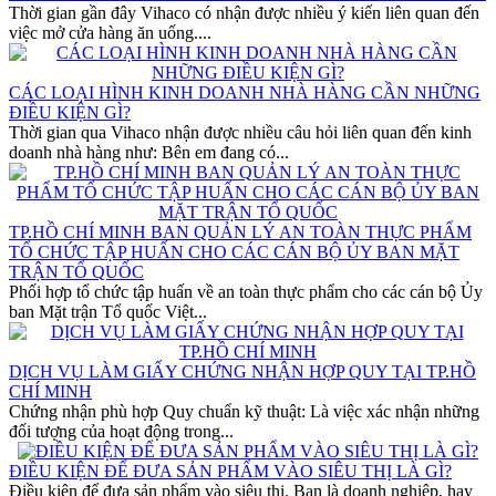
Thời gian gần đây Vihaco có nhận được nhiều ý kiến liên quan đến
việc mở cửa hàng ăn uống....
CÁC LOẠI HÌNH KINH DOANH NHÀ HÀNG CẦN NHỮNG
ĐIỀU KIỆN GÌ?
Thời gian qua Vihaco nhận được nhiều câu hỏi liên quan đến kinh
doanh nhà hàng như: Bên em đang có...
TP.HỒ CHÍ MINH BAN QUẢN LÝ AN TOÀN THỰC PHẨM
TỔ CHỨC TẬP HUẤN CHO CÁC CÁN BỘ ỦY BAN MẶT
TRẬN TỔ QUỐC
Phối hợp tổ chức tập huấn về an toàn thực phẩm cho các cán bộ Ủy
ban Mặt trận Tổ quốc Việt...
DỊCH VỤ LÀM GIẤY CHỨNG NHẬN HỢP QUY TẠI TP.HỒ
CHÍ MINH
Chứng nhận phù hợp Quy chuẩn kỹ thuật: Là việc xác nhận những
đối tượng của hoạt động trong...
ĐIỀU KIỆN ĐỂ ĐƯA SẢN PHẨM VÀO SIÊU THỊ LÀ GÌ?
Điều kiện để đưa sản phẩm vào siêu thị. Bạn là doanh nghiệp, hay