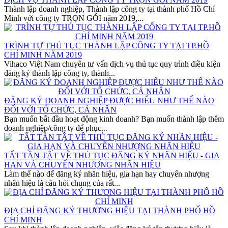
Thành lập doanh nghiệp, Thành lập công ty tại thành phố Hồ Chí
Minh với công ty TRỌN GÓI năm 2019,...
TRÌNH TỰ THỦ TỤC THÀNH LẬP CÔNG TY TẠI TP.HỒ
CHÍ MINH NĂM 2019
Vihaco Việt Nam chuyên tư vấn dịch vụ thủ tục quy trình điều kiện
đăng ký thành lập công ty, thành...
ĐĂNG KÝ DOANH NGHIỆP ĐƯỢC HIỂU NHƯ THẾ NÀO
ĐỐI VỚI TỔ CHỨC, CÁ NHÂN
Bạn muốn bắt đầu hoạt động kinh doanh? Bạn muốn thành lập thêm
doanh nghiệp/công ty để phục...
TẤT TẦN TẬT VỀ THỦ TỤC ĐĂNG KÝ NHÃN HIỆU - GIA
HẠN VÀ CHUYỂN NHƯỢNG NHÃN HIỆU
Làm thế nào để đăng ký nhãn hiệu, gia hạn hay chuyển nhượng
nhãn hiệu là câu hỏi chung của rất...
ĐỊA CHỈ ĐĂNG KÝ THƯƠNG HIỆU TẠI THÀNH PHỐ HỒ
CHÍ MINH