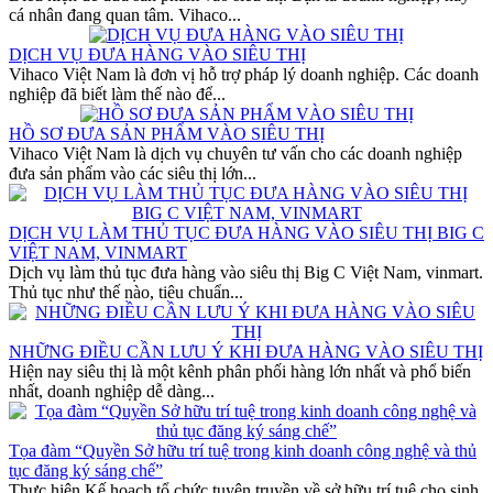
cá nhân đang quan tâm. Vihaco...
DỊCH VỤ ĐƯA HÀNG VÀO SIÊU THỊ
Vihaco Việt Nam là đơn vị hỗ trợ pháp lý doanh nghiệp. Các doanh
nghiệp đã biết làm thế nào để...
HỒ SƠ ĐƯA SẢN PHẨM VÀO SIÊU THỊ
Vihaco Việt Nam là dịch vụ chuyên tư vấn cho các doanh nghiệp
đưa sản phẩm vào các siêu thị lớn...
DỊCH VỤ LÀM THỦ TỤC ĐƯA HÀNG VÀO SIÊU THỊ BIG C
VIỆT NAM, VINMART
Dịch vụ làm thủ tục đưa hàng vào siêu thị Big C Việt Nam, vinmart.
Thủ tục như thế nào, tiêu chuẩn...
NHỮNG ĐIỀU CẦN LƯU Ý KHI ĐƯA HÀNG VÀO SIÊU THỊ
Hiện nay siêu thị là một kênh phân phối hàng lớn nhất và phổ biến
nhất, doanh nghiệp dễ dàng...
Tọa đàm “Quyền Sở hữu trí tuệ trong kinh doanh công nghệ và thủ
tục đăng ký sáng chế”
Thực hiện Kế hoạch tổ chức tuyên truyền về sở hữu trí tuệ cho sinh