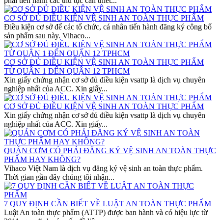
phải tiến hành các thủ tục cần thiết...
CƠ SỞ ĐỦ ĐIỀU KIỆN VỆ SINH AN TOÀN THỰC PHẨM
Điều kiện cơ sở để các tổ chức, cá nhân tiến hành đăng ký công bố
sản phẩm sau này. Vihaco...
CƠ SỞ ĐỦ ĐIỀU KIỆN VỆ SINH AN TOÀN THỰC PHẨM
TỪ QUẬN 1 ĐẾN QUẬN 12 TPHCM
Xin giấy chứng nhận cơ sở đủ điều kiện vsattp là dịch vụ chuyên
nghiệp nhất của ACC. Xin giấy...
CƠ SỞ ĐỦ ĐIỀU KIỆN VỆ SINH AN TOÀN THỰC PHẨM
Xin giấy chứng nhận cơ sở đủ điều kiện vsattp là dịch vụ chuyên
nghiệp nhất của ACC. Xin giấy...
QUÁN CƠM CÓ PHẢI ĐĂNG KÝ VỆ SINH AN TOÀN THỰC
PHẨM HAY KHÔNG?
Vihaco Việt Nam là dịch vụ đăng ký vệ sinh an toàn thực phẩm.
Thời gian gần đây chúng tôi nhận...
7 QUY ĐỊNH CẦN BIẾT VỀ LUẬT AN TOÀN THỰC PHẨM
Luật An toàn thực phẩm (ATTP) được ban hành và có hiệu lực từ