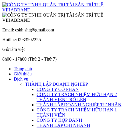
Email: cskh.shtt@gmail.com
Hotline: 0933502255
Giờ làm việc:
8h00 - 17h00 (Thứ 2 - Thứ 7)
Trang chủ
Giới thiệu
Dịch vụ
THÀNH LẬP DOANH NGHIỆP
CÔNG TY CỔ PHẦN
CÔNG TY TRÁCH NHIỆM HỮU HẠN 2
THÀNH VIÊN TRỞ LÊN
THÀNH LẬP DOANH NGHIỆP TƯ NHÂN
CÔNG TY TRÁCH NHIỆM HỮU HẠN 1
THÀNH VIÊN
CÔNG TY HỢP DANH
THÀNH LẬP CHI NHÁNH