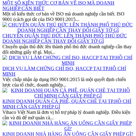
MỘT SỐ KIẾN THỨC CƠ BẢN VỀ ISO MÀ DOANH
NGHIỆP CẦN BIẾT
Một số kiến thức cơ bản về ISO mà doanh nghiệp cần biết. ISO
9001 (cách gọi tắt của ISO 9001:2015...
CHUYỂN QUẬN THỦ ĐỨC LÊN THÀNH PHỐ THỦ ĐỨC
DOANH NGHIỆP CẦN THAY ĐỔI GIẤY TỜ GÌ
Chuyển quận thủ đức lên thành phố thủ đức doanh nghiệp cần thay
đổi những giấy tờ gì. Mọi...
DỊCH VỤ LÀM CHỨNG CHỈ ISO, HACCP TẠI TP.HỒ CHÍ
MINH
Việc chấp nhận áp dụng ISO 9001:2015 là một quyết định chiến
lược của tổ chức, doanh nghiệp...
KINH DOANH QUÁN CÀ PHÊ, QUÁN CHÈ TẠI TP.HỒ CHÍ
MINH CẦN GIẤY PHÉP GÌ
Vihaco Việt Nam là đơn vị hỗ trợ pháp lý doanh nghiệp. Điều kiện
cần và đủ để mở quán cà...
KINH DOANH NHÀ HÀNG ĂN UỐNG CẦN GIẤY PHÉP GÌ?