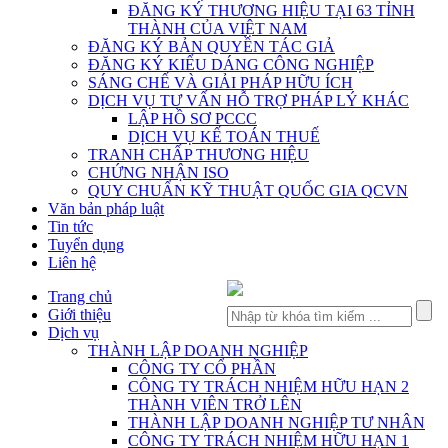
ĐĂNG KÝ THƯƠNG HIỆU TẠI 63 TỈNH
THÀNH CỦA VIỆT NAM
ĐĂNG KÝ BẢN QUYỀN TÁC GIẢ
ĐĂNG KÝ KIỂU DÁNG CÔNG NGHIỆP
SÁNG CHẾ VÀ GIẢI PHÁP HỮU ÍCH
DỊCH VỤ TƯ VẤN HỖ TRỢ PHÁP LÝ KHÁC
LẬP HỒ SƠ PCCC
DỊCH VỤ KẾ TOÁN THUẾ
TRANH CHẤP THƯƠNG HIỆU
CHỨNG NHẬN ISO
QUY CHUẨN KỸ THUẬT QUỐC GIA QCVN
Văn bản pháp luật
Tin tức
Tuyển dụng
Liên hệ
Trang chủ
Giới thiệu
Dịch vụ
THÀNH LẬP DOANH NGHIỆP
CÔNG TY CỔ PHẦN
CÔNG TY TRÁCH NHIỆM HỮU HẠN 2
THÀNH VIÊN TRỞ LÊN
THÀNH LẬP DOANH NGHIỆP TƯ NHÂN
CÔNG TY TRÁCH NHIỆM HỮU HẠN 1