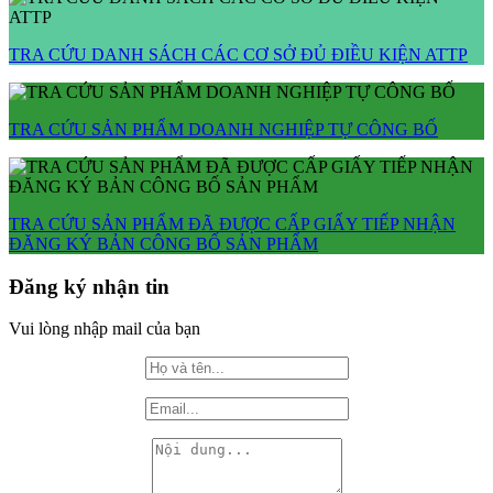
TRA CỨU DANH SÁCH CÁC CƠ SỞ ĐỦ ĐIỀU KIỆN ATTP
TRA CỨU SẢN PHẨM DOANH NGHIỆP TỰ CÔNG BỐ
TRA CỨU SẢN PHẨM ĐÃ ĐƯỢC CẤP GIẤY TIẾP NHẬN
ĐĂNG KÝ BẢN CÔNG BỐ SẢN PHẨM
Đăng ký nhận tin
Vui lòng nhập mail của bạn