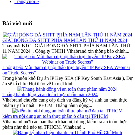
Trang cuối ››
Bài viết mới
GIẢI BÓNG ĐÁ SHTT PHÍA NAM LẦN THỨ 11 NĂM 2024
Thay mặt BTC "GIẢI BÓNG ĐÁ SHTT PHÍA NAM LẦN THỨ
11 NĂM 2024", Công ty TNHH Vihabrand xin thông báo chính...
Thông báo Mời tham dự hội thảo trực tuyến “IP Key SEA Webinar
on Trade Secrets”
Trong khuôn khổ Dự án IP Key SEA (IP Key South-East Asia ), Dự
án sẽ tổ chức Hội thảo về bí mật kinh...
Tháng hành động vì an toàn thực phẩm năm 2024
Vihabrand chuyên cung cấp dịch vụ đăng ký vệ sinh an toàn thực
phẩm uy tín nhất TPHCM. Tháng hành động...
kiểm tra nội dung an toàn thực phẩm ở đâu tại TPHCM
Vihabrand mời các bạn tham khảo nội dung kiểm tra an toàn thực
phẩm như thế nào tại TPHCM. Vihaband...