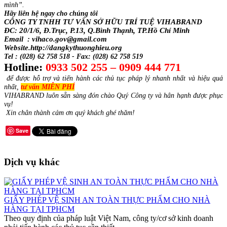
mình”.
Hãy liên hệ ngay cho chúng tôi
CÔNG TY TNHH TƯ VẤN SỞ HỮU TRÍ TUỆ VIHABRAND
ĐC: 20/1/6, Đ.Trục, P.13, Q.Bình Thạnh, TP.Hồ Chí Minh
Email : vihaco.gov@gmail.com
Website.http://dangkythuonghieu.org
Tel : (028) 62 758 518 - Fax: (028) 62 758 519
Hotline:
0933 502 255 – 0909 444 771
để được hỗ trợ và tiến hành các thủ tục pháp lý nhanh nhất và hiệu quả
nhất,
tư vấn MIỄN PHÍ
VIHABRAND luôn sẵn sàng đón chào Quý Công ty và hân hạnh được phục
vụ!
Xin chân thành cảm ơn quý khách ghé thăm!
Save
Dịch vụ khác
GIẤY PHÉP VỆ SINH AN TOÀN THỰC PHẨM CHO NHÀ
HÀNG TẠI TPHCM
Theo quy định của pháp luật Việt Nam, công ty/cơ sở kinh doanh