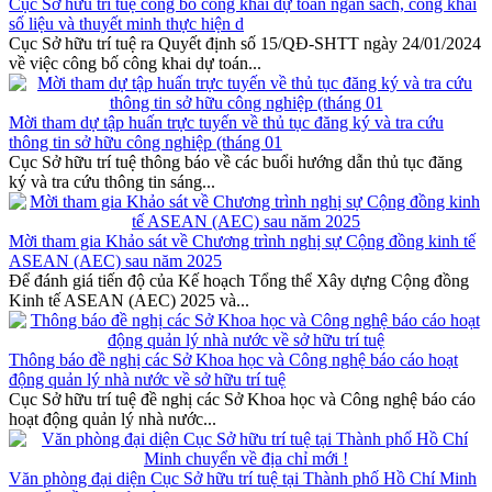
Cục Sở hữu trí tuệ công bố công khai dự toán ngân sách, công khai
số liệu và thuyết minh thực hiện d
Cục Sở hữu trí tuệ ra Quyết định số 15/QĐ-SHTT ngày 24/01/2024
về việc công bố công khai dự toán...
Mời tham dự tập huấn trực tuyến về thủ tục đăng ký và tra cứu
thông tin sở hữu công nghiệp (tháng 01
Cục Sở hữu trí tuệ thông báo về các buổi hướng dẫn thủ tục đăng
ký và tra cứu thông tin sáng...
Mời tham gia Khảo sát về Chương trình nghị sự Cộng đồng kinh tế
ASEAN (AEC) sau năm 2025
Để đánh giá tiến độ của Kế hoạch Tổng thể Xây dựng Cộng đồng
Kinh tế ASEAN (AEC) 2025 và...
Thông báo đề nghị các Sở Khoa học và Công nghệ báo cáo hoạt
động quản lý nhà nước về sở hữu trí tuệ
Cục Sở hữu trí tuệ đề nghị các Sở Khoa học và Công nghệ báo cáo
hoạt động quản lý nhà nước...
Văn phòng đại diện Cục Sở hữu trí tuệ tại Thành phố Hồ Chí Minh