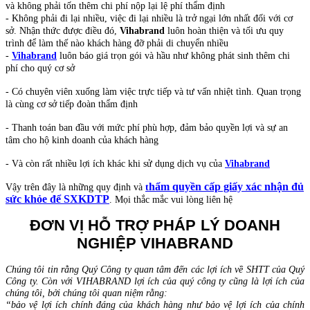
và không phải tốn thêm chi phí nộp lại lệ phí thẩm định
- Không phải đi lại nhiều, việc đi lại nhiều là trở ngại lớn nhất đối với cơ
sở. Nhận thức được điều đó,
Vihabrand
luôn hoàn thiện và tối ưu quy
trình để làm thế nào khách hàng đỡ phải di chuyển nhiều
-
Vihabrand
luôn báo giá trọn gói và hầu như không phát sinh thêm chi
phí cho quý cơ sở
- Có chuyên viên xuống làm việc trực tiếp và tư vấn nhiệt tình. Quan trọng
là cùng cơ sở tiếp đoàn thẩm định
- Thanh toán ban đầu với mức phí phù hợp, đảm bảo quyền lợi và sự an
tâm cho hộ kinh doanh của khách hàng
- Và còn rất nhiều lợi ích khác khi sử dụng dịch vụ của
Vihabrand
hẩm quyền cấp giấy xác nhận đủ
Vậy trên đây là những quy định và
t
sức khỏe để SXKDTP
. Mọi thắc mắc vui lòng liên hệ
ĐƠN VỊ HỖ TRỢ PHÁP LÝ DOANH
NGHIỆP VIHABRAND
Chúng tôi tin rằng Quý Công ty quan tâm đến các lợi ích về SHTT của Quý
Công ty. Còn với VIHABRAND lợi ích của quý công ty cũng là lợi ích của
chúng tôi, bởi chúng tôi quan niệm rằng:
“bảo vệ lợi ích chính đáng của khách hàng như bảo vệ lợi ích của chính