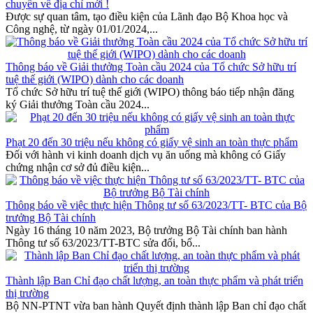
chuyển về địa chỉ mới !
Được sự quan tâm, tạo điều kiện của Lãnh đạo Bộ Khoa học và
Công nghệ, từ ngày 01/01/2024,...
Thông báo về Giải thưởng Toàn cầu 2024 của Tổ chức Sở hữu trí
tuệ thế giới (WIPO) dành cho các doanh
Tổ chức Sở hữu trí tuệ thế giới (WIPO) thông báo tiếp nhận đăng
ký Giải thưởng Toàn cầu 2024...
Phạt 20 đến 30 triệu nếu không có giấy vệ sinh an toàn thực phẩm
Đối với hành vi kinh doanh dịch vụ ăn uống mà không có Giấy
chứng nhận cơ sở đủ điều kiện...
Thông báo về việc thực hiện Thông tư số 63/2023/TT- BTC của Bộ
trưởng Bộ Tài chính
Ngày 16 tháng 10 năm 2023, Bộ trưởng Bộ Tài chính ban hành
Thông tư số 63/2023/TT-BTC sửa đổi, bổ...
Thành lập Ban Chỉ đạo chất lượng, an toàn thực phẩm và phát triển
thị trường
Bộ NN-PTNT vừa ban hành Quyết định thành lập Ban chỉ đạo chất