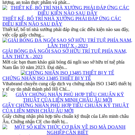
lượng, an toàn thực phẩm và phát...
THIẾT KẾ, BỐ TRÍ NHÀ XƯỞNG PHẢI ĐÁP ỨNG CÁC
ĐIỀU KIỆN NÀO SAU ĐÂY
Thiết kế, bố trí nhà xưởng phải đáp ứng các điều kiện nào sau đây,
việc cấp giấy chứng...
GIẢI BÓNG ĐÁ NGÔI SAO SỞ HỮU TRÍ TUỆ PHÍA NAM,
LẦN THỨ X - 2023
Mời các bạn tham khảo giải bóng đá ngôi sao sở hữu trí tuệ phía
Nam lần 10 năm 2023. Đại diện...
CHỨNG NHẬN ISO 13485 THIẾT BỊ Y TẾ
Vihabrand chuyên cung cấp dịch vụ chứng nhận ISO 13485 thiết bị
y tế uy tín nhất thành phố Hồ Chí...
GIẤY CHỨNG NHẬN PHÙ HỢP TIÊU CHUẨN KỸ THUẬT
CỦA LIÊN MINH CHÂU ÂU MỚI
Giấy chứng nhận phù hợp tiêu chuẩn kỹ thuật của Liên minh châu
Âu, Chứng nhận CE cho thiết bị...