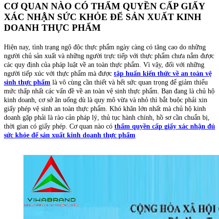
CƠ QUAN NÀO CÓ THẨM QUYỀN CẤP GIẤY
XÁC NHẬN SỨC KHỎE ĐỂ SẢN XUẤT KINH
DOANH THỰC PHẨM
Hiện nay, tình trạng ngộ độc thực phẩm ngày càng có tăng cao do những
người chủ sản xuất và những người trực tiếp với thực phẩm chưa nắm được
các quy định của pháp luật về an toàn thực phẩm. Vì vậy, đối với những
người tiếp xúc với thực phẩm mà được
tập huấn kiến thức về an toàn vệ
sinh thực phẩm
là vô cùng cần thiết và hết sức quan trọng để giảm thiểu
mức thấp nhất các vấn đề về an toàn vệ sinh thực phẩm. Bạn đang là chủ hộ
kinh doanh, cơ sở ăn uống dù là quy mô vừa và nhỏ thì bắt buộc phải xin
giấy phép vệ sinh an toàn thực phẩm. Khó khăn lớn nhất mà chủ hộ kinh
doanh gặp phải là rào cản pháp lý, thủ tục hành chính, hồ sơ cần chuẩn bị,
thời gian có giấy phép. Cơ quan nào có
thẩm quyền cấp giấy xác nhận đủ
sức khỏe để sản xuất kinh doanh thực phẩm