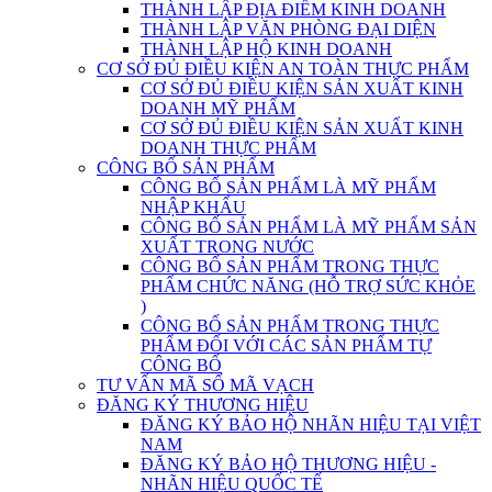
THÀNH LẬP ĐỊA ĐIỂM KINH DOANH
THÀNH LẬP VĂN PHÒNG ĐẠI DIỆN
THÀNH LẬP HỘ KINH DOANH
CƠ SỞ ĐỦ ĐIỀU KIỆN AN TOÀN THỰC PHẨM
CƠ SỞ ĐỦ ĐIỀU KIỆN SẢN XUẤT KINH
DOANH MỸ PHẨM
CƠ SỞ ĐỦ ĐIỀU KIỆN SẢN XUẤT KINH
DOANH THỰC PHẨM
CÔNG BỐ SẢN PHẨM
CÔNG BỐ SẢN PHẨM LÀ MỸ PHẨM
NHẬP KHẨU
CÔNG BỐ SẢN PHẨM LÀ MỸ PHẨM SẢN
XUẤT TRONG NƯỚC
CÔNG BỐ SẢN PHẨM TRONG THỰC
PHẨM CHỨC NĂNG (HỖ TRỢ SỨC KHỎE
)
CÔNG BỐ SẢN PHẨM TRONG THỰC
PHẨM ĐỐI VỚI CÁC SẢN PHẨM TỰ
CÔNG BỐ
TƯ VẤN MÃ SỐ MÃ VẠCH
ĐĂNG KÝ THƯƠNG HIỆU
ĐĂNG KÝ BẢO HỘ NHÃN HIỆU TẠI VIỆT
NAM
ĐĂNG KÝ BẢO HỘ THƯƠNG HIỆU -
NHÃN HIỆU QUỐC TẾ