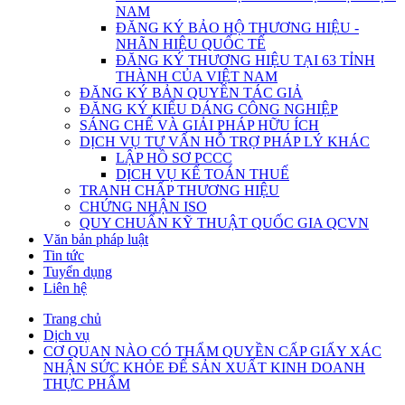
NAM
ĐĂNG KÝ BẢO HỘ THƯƠNG HIỆU -
NHÃN HIỆU QUỐC TẾ
ĐĂNG KÝ THƯƠNG HIỆU TẠI 63 TỈNH
THÀNH CỦA VIỆT NAM
ĐĂNG KÝ BẢN QUYỀN TÁC GIẢ
ĐĂNG KÝ KIỂU DÁNG CÔNG NGHIỆP
SÁNG CHẾ VÀ GIẢI PHÁP HỮU ÍCH
DỊCH VỤ TƯ VẤN HỖ TRỢ PHÁP LÝ KHÁC
LẬP HỒ SƠ PCCC
DỊCH VỤ KẾ TOÁN THUẾ
TRANH CHẤP THƯƠNG HIỆU
CHỨNG NHẬN ISO
QUY CHUẨN KỸ THUẬT QUỐC GIA QCVN
Văn bản pháp luật
Tin tức
Tuyển dụng
Liên hệ
Trang chủ
Dịch vụ
CƠ QUAN NÀO CÓ THẨM QUYỀN CẤP GIẤY XÁC
NHẬN SỨC KHỎE ĐỂ SẢN XUẤT KINH DOANH
THỰC PHẨM