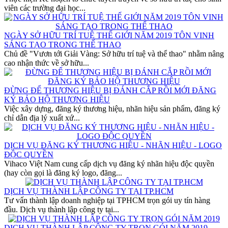
viên các trường đại học...
NGÀY SỞ HỮU TRÍ TUỆ THẾ GIỚI NĂM 2019 TÔN VINH
SÁNG TẠO TRONG THỂ THAO
Chủ đề "Vươn tới Giải Vàng: Sở hữu trí tuệ và thể thao" nhằm nâng
cao nhận thức về sở hữu...
ĐỪNG ĐỂ THƯƠNG HIỆU BỊ ĐÁNH CẮP RỒI MỚI ĐĂNG
KÝ BẢO HỘ THƯƠNG HIỆU
Việc xây dựng, đăng ký thương hiệu, nhãn hiệu sản phẩm, đăng ký
chỉ dẫn địa lý xuất xứ...
DỊCH VỤ ĐĂNG KÝ THƯƠNG HIỆU - NHÃN HIỆU - LOGO
ĐỘC QUYỀN
Vihaco Việt Nam cung cấp dịch vụ đăng ký nhãn hiệu độc quyền
(hay còn gọi là đăng ký logo, đăng...
DỊCH VỤ THÀNH LẬP CÔNG TY TẠI TP.HCM
Tư vấn thành lập doanh nghiệp tại TPHCM trọn gói uy tín hàng
đầu. Dịch vụ thành lập công ty tại...
DỊCH VỤ THÀNH LẬP CÔNG TY TRỌN GÓI NĂM 2019