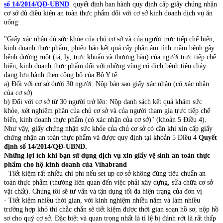
số 14/2014/QĐ-UBND
. quyết định ban hành quy định cấp giấy chúng nhận
cơ sở đủ điều kiện an toàn thực phẩm đối với cơ sở kinh doanh dịch vụ ăn
uống:
"Giấy xác nhận đủ sức khỏe của chủ cơ sở và của người trực tiếp chế biến,
kinh doanh thực phẩm; phiếu báo kết quả cấy phân âm tính mầm bệnh gây
bệnh đường ruột (tả, lỵ, trực khuẩn và thương hàn) của người trực tiếp chế
biến, kinh doanh thực phẩm đối với những vùng có dịch bệnh tiêu chảy
đang lưu hành theo công bố của Bộ Y tế:
a) Đối với cơ sở dưới 30 người: Nộp bản sao giấy xác nhận (có xác nhận
của cơ sở)
b) Đối với cơ sở từ 30 người trở lên: Nộp danh sách kết quả khám sức
khỏe, xét nghiệm phân của chủ cơ sở và của người tham gia trực tiếp chế
biến, kinh doanh thực phẩm (có xác nhận của cơ sở)" (khoản 5 Điều 4).
Như vậy, giấy chứng nhận sức khỏe của chủ cơ sở có cần khi xin cấp giấy
chứng nhận an toàn thực phẩm và được quy định tại khoản 5 Điều 4
Quyết
định số 14/2014/QĐ-UBND.
Những lợi ích khi bạn sử dụng dịch vụ​ xin giấy vệ sinh an toàn thực
phẩm cho hộ kinh doanh của Vihabrand
- Tiết kiệm rất nhiều chi phí nếu set up cơ sở không đúng tiêu chuẩn an
toàn thực phẩm (thường liên quan đến việc phải xây dựng, sửa chữa cơ sở
vật chất). Chúng tôi sẽ tư vấn và tận dụng tối đa hiện trạng của đơn vị
- Tiết kiệm nhiều thời gian, với kinh nghiệm nhiều năm và làm nhiều
trường hợp khó thì chắc chắn sẽ tiết kiệm được thời gian soạn hồ sơ, nộp hồ
sơ cho quý cơ sở. Đặc biệt và quan trọng nhất là tỉ lệ bị đánh rớt là rất thấp