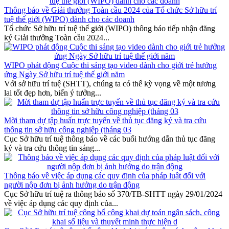
Thông báo về Giải thưởng Toàn cầu 2024 của Tổ chức Sở hữu trí
tuệ thế giới (WIPO) dành cho các doanh
Tổ chức Sở hữu trí tuệ thế giới (WIPO) thông báo tiếp nhận đăng
ký Giải thưởng Toàn cầu 2024...
WIPO phát động Cuộc thi sáng tạo video dành cho giới trẻ hưởng
ứng Ngày Sở hữu trí tuệ thế giới năm
Với sở hữu trí tuệ (SHTT), chúng ta có thể kỳ vọng về một tương
lai tốt đẹp hơn, biến ý tưởng...
Mời tham dự tập huấn trực tuyến về thủ tục đăng ký và tra cứu
thông tin sở hữu công nghiệp (tháng 03
Cục Sở hữu trí tuệ thông báo về các buổi hướng dẫn thủ tục đăng
ký và tra cứu thông tin sáng...
Thông báo về việc áp dụng các quy định của pháp luật đối với
người nộp đơn bị ảnh hưởng do trận động
Cục Sở hữu trí tuệ ra thông báo số 370/TB-SHTT ngày 29/01/2024
về việc áp dụng các quy định của...